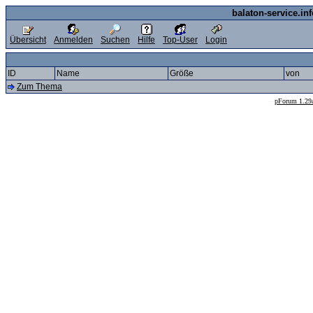
balaton-service.in
Übersicht
Anmelden
Suchen
Hilfe
Top-User
Login
ID
Name
Größe
von
Zum Thema
--
pForum 1.29