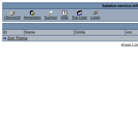
balaton-service.in
Übersicht
Anmelden
Suchen
Hilfe
Top-User
Login
ID
Name
Größe
von
Zum Thema
--
pForum 1.29