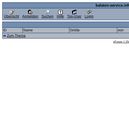
balaton-service.in
Übersicht
Anmelden
Suchen
Hilfe
Top-User
Login
ID
Name
Größe
von
Zum Thema
--
pForum 1.29