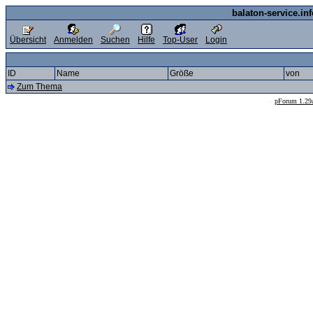
balaton-service.in
Übersicht
Anmelden
Suchen
Hilfe
Top-User
Login
ID
Name
Größe
von
Zum Thema
--
pForum 1.29