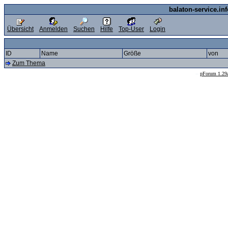
balaton-service.in
Übersicht
Anmelden
Suchen
Hilfe
Top-User
Login
ID
Name
Größe
von
Zum Thema
--
pForum 1.29