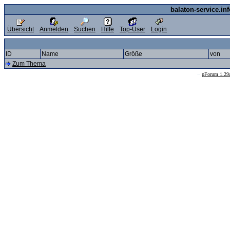
balaton-service.in
Übersicht
Anmelden
Suchen
Hilfe
Top-User
Login
ID
Name
Größe
von
Zum Thema
--
pForum 1.29