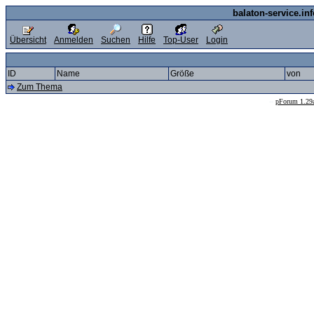
balaton-service.in
Übersicht
Anmelden
Suchen
Hilfe
Top-User
Login
ID
Name
Größe
von
Zum Thema
--
pForum 1.29