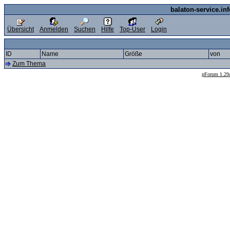
balaton-service.in
Übersicht
Anmelden
Suchen
Hilfe
Top-User
Login
ID
Name
Größe
von
Zum Thema
--
pForum 1.29