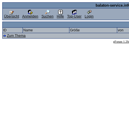
balaton-service.in
Übersicht
Anmelden
Suchen
Hilfe
Top-User
Login
ID
Name
Größe
von
Zum Thema
--
pForum 1.29