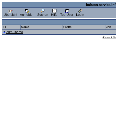
balaton-service.in
Übersicht
Anmelden
Suchen
Hilfe
Top-User
Login
ID
Name
Größe
von
Zum Thema
--
pForum 1.29