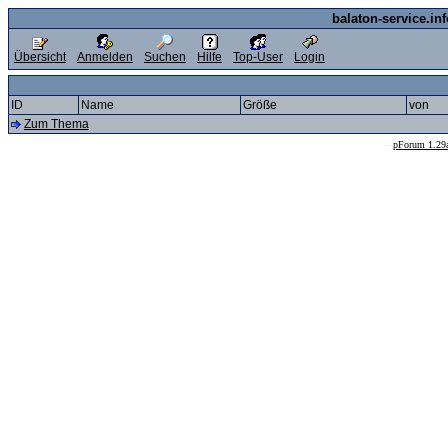
balaton-service.in
Übersicht
Anmelden
Suchen
Hilfe
Top-User
Login
ID
Name
Größe
von
Zum Thema
--
pForum 1.29