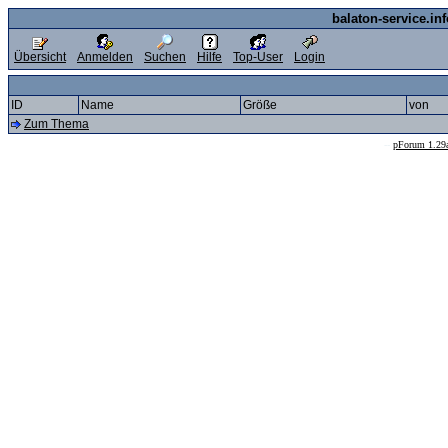
balaton-service.in
Übersicht
Anmelden
Suchen
Hilfe
Top-User
Login
ID
Name
Größe
von
Zum Thema
--
pForum 1.29