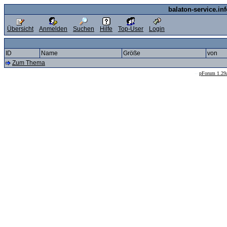
balaton-service.in
Übersicht
Anmelden
Suchen
Hilfe
Top-User
Login
ID
Name
Größe
von
Zum Thema
--
pForum 1.29