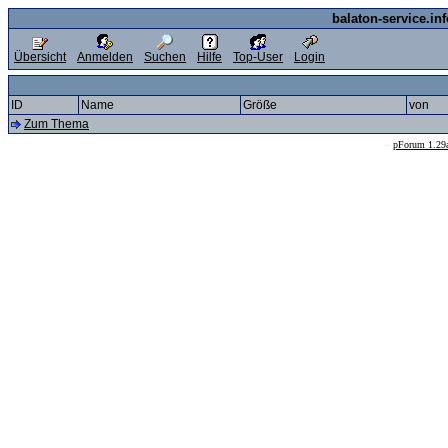
balaton-service.in
Übersicht
Anmelden
Suchen
Hilfe
Top-User
Login
ID
Name
Größe
von
Zum Thema
--
pForum 1.29