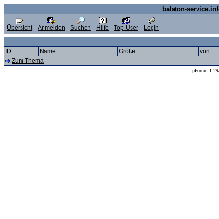
balaton-service.in
Übersicht
Anmelden
Suchen
Hilfe
Top-User
Login
ID
Name
Größe
von
Zum Thema
--
pForum 1.29