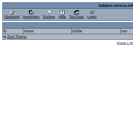
balaton-service.in
Übersicht
Anmelden
Suchen
Hilfe
Top-User
Login
ID
Name
Größe
von
Zum Thema
--
pForum 1.29