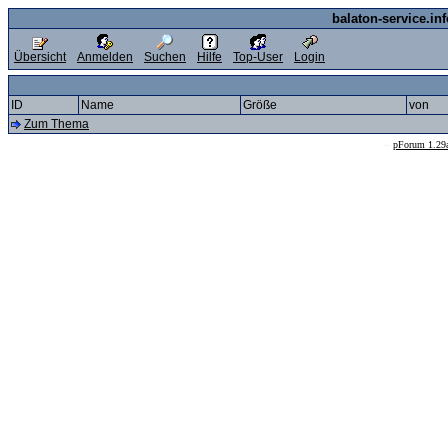
balaton-service.in
Übersicht
Anmelden
Suchen
Hilfe
Top-User
Login
ID
Name
Größe
von
Zum Thema
--
pForum 1.29