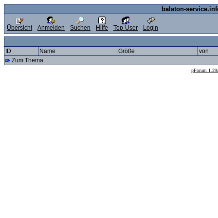
balaton-service.in
Übersicht
Anmelden
Suchen
Hilfe
Top-User
Login
ID
Name
Größe
von
Zum Thema
--
pForum 1.29