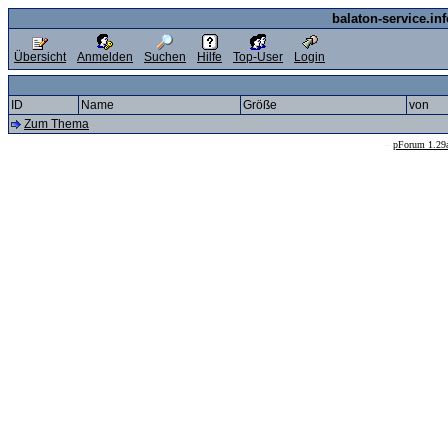
balaton-service.in
Übersicht
Anmelden
Suchen
Hilfe
Top-User
Login
ID
Name
Größe
von
Zum Thema
--
pForum 1.29