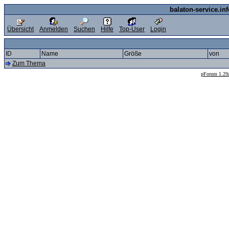
balaton-service.in
Übersicht
Anmelden
Suchen
Hilfe
Top-User
Login
ID
Name
Größe
von
Zum Thema
--
pForum 1.29