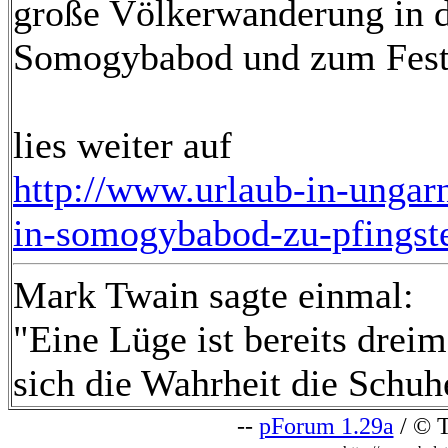
große Völkerwanderung in d
Somogybabod und zum Festi
lies weiter auf
http://www.urlaub-in-ungarn
in-somogybabod-zu-pfingst
Mark Twain sagte einmal:
"Eine Lüge ist bereits drei
sich die Wahrheit die Schuh
--
pForum 1.29a
/ © T