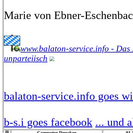
Marie von Ebner-Eschenba
www.balaton-service.info - Das
unparteiisch
balaton-service.info goes wi
b-s.i goes facebook
... und 
Computer-Drucker
01.