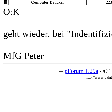
Computer-Drucker
22.
O:K
geht wieder, bei "Indentifiz
MfG Peter
--
pForum 1.29a
/ © T
http://www.bala