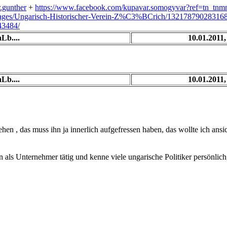
.gunther
+
https://www.facebook.com/kupavar.somogyvar?ref=tn_tnm
pages/Ungarisch-Historischer-Verein-Z%C3%BCrich/13217879028316
43484/
Lb....
10.01.2011,
Lb....
10.01.2011,
iehen , das muss ihn ja innerlich aufgefressen haben, das wollte ich ansic
 als Unternehmer tätig und kenne viele ungarische Politiker persönlich