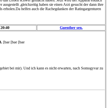
o das Leben schwer gemacht haben. Jetzt wird der Apparat endlich
 ausgestellt ,gleichzeitig haben sie einen Arzt gesucht der dann ihre
r als erholen.Da helfen auch die Rachegdanken der Ratingargenturen
 20:40
Guenther sen.
B.
[bae [bae [bae
zgebiet bei mir). Und ich kann es nicht erwarten, nach Somogyvar zu