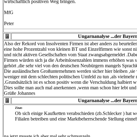
wirtschaftlich positiven Weg bringen.
MfG
Peter
Ungarnanalyse ...der Bayern
Also der Rekord von Insolventen Firmen ist aber anders zu beurteil
eine hohe Prozentzahl von kleinen BT und Einzelfirmen wie sonst ni
und nicht aktiven Gesellschaften vom Staat zwangsabgemeldet .Dabei
Firmen würden sich ja die Arbeitslosenzahlen immens erhöhen was si
gehört ,die sehr viel von den deutschen Neubürgern mangels Sprachk
Die ausländischen Großunternehmen werden sicher hier bleiben ,sie 
weniger mit dem schlechten politischen Umfeld zu tun ,als vielmehr
.Grundsätzlich ist es schon positiv wenn die Verschuldung halbiert 
Dies sollte man auch mal anerkennen ,wenn man schon hier lebt und z
Grüße Johannes
Ungarnanalyse ...der Bayern
Zitat:
Ob sich einige Kaufketten verabschieden (zb.Schlecker ) hat w
Filialen betreiben und eine Marktbeherrschende Stellung einn
na jetzt musste ich aber mal sehr schmunzeln.