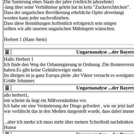
Die Sanierung eines Staats der jahre (vielleicht jahrzehnte)
-lang über seine Verhältnisse gelebt hat ist kein "Zuckerschlecken".
Dass der ungarischen Bevölkerung erhebliche Opfer abverlangt
werden kann jeder nachvollziehen.
Dass diese Bemühungen hoffentlich erfolgreich sein mögen
sollten wir alle unseren ungarischen Mitbürgern wünschen.
Herbert 1 (Hans Stein)
Ungarnanalyse ...der Bayern
Hallo Herbert 1
Ich finde den Weg der Orbanregierung in Ordnung .Die Rentenversich
haben.Es gibt keine Geldabzweiger mehr.
Im übrigen ist ja ganz Europa pleite ,der Viktor versucht es wenigste
Grüße Johannes
Ungarnanalyse ...der Bayern
allo herbert1,
mir scheint da liegt ein Mißverständniss vor.
Ich habe nie eine Veränderung der Dinge gefordert , wie sie jetzt l
wie verfälscht das in den Medien dargestellt wurde, dass dabei im
...aber ich merke ich muss mehr über meinen Schreibstil nachdenken
Hunor