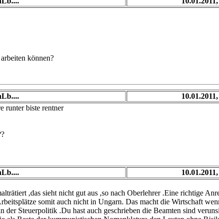
Lb....
10.01.2011,
e arbeiten können?
Lb....
10.01.2011,
e runter biste rentner
??
Lb....
10.01.2011,
 malträtiert ,das sieht nicht gut aus ,so nach Oberlehrer .Eine richtige
ie Arbeitsplätze somit auch nicht in Ungarn. Das macht die Wirtschaft 
in der Steuerpolitik .Du hast auch geschrieben die Beamten sind veruns