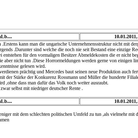
Lb....
10.01.2011,
en .Erstens kann man die ungarische Unternehmensstruktur nicht mit de
rgends .Darunter sind welche die noch nie seit Bestand eine einzige 
 entstehen für den vormaligen Besitzer Abmeldekosten die er nicht be
e aber nicht tun .Diese Horrormeldungen werden gerne von einigen lin
enntnisse gelesen wird.
verdienen prächtig und Mercedes baut seinen neue Produktion auch fert
 mit der Stärke der Konkurenz Rossmann und Müller die hunderte Filia
wird ,ohne dass man dafür das Volk noch weiter ausraubt.
war selbst mit niedriger deutscher Rente .
Lb....
10.01.2011,
eniger mit dem schlechten politischen Umfeld zu tun ,als vielmehr mi
ehmen