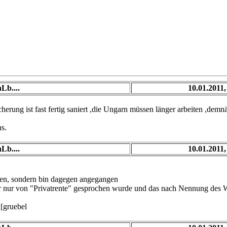
Lb....
10.01.2011,
erung ist fast fertig saniert ,die Ungarn müssen länger arbeiten ,de
ns.
Lb....
10.01.2011,
aufen, sondern bin dagegen angegangen
mer nur von "Privatrente" gesprochen wurde und das nach Nennung des 
 [gruebel