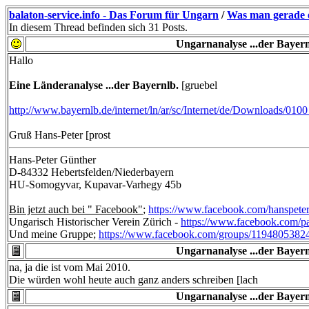
balaton-service.info - Das Forum für Ungarn
/
Was man gerade e
In diesem Thread befinden sich 31 Posts.
Ungarnanalyse ...der Bayern
Hallo
Eine Länderanalyse ...der Bayernlb.
[gruebel
http://www.bayernlb.de/internet/ln/ar/sc/Internet/de/Downloads/
Gruß Hans-Peter [prost
Hans-Peter Günther
D-84332 Hebertsfelden/Niederbayern
HU-Somogyvar, Kupavar-Varhegy 45b
Bin jetzt auch bei " Facebook"
;
https://www.facebook.com/hanspeter
Ungarisch Historischer Verein Zürich -
https://www.facebook.com/
Und meine Gruppe;
https://www.facebook.com/groups/1194805382
Ungarnanalyse ...der Bayern
na, ja die ist vom Mai 2010.
Die würden wohl heute auch ganz anders schreiben [lach
Ungarnanalyse ...der Bayern