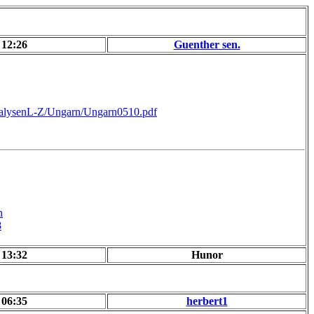
 12:26
Guenther sen.
analysenL-Z/Ungarn/Ungarn0510.pdf
n
8
 13:32
Hunor
 06:35
herbert1