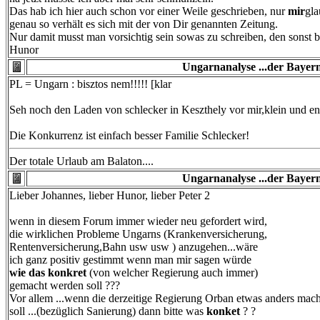
Das hab ich hier auch schon vor einer Weile geschrieben, nur
mir
gla
genau so verhält es sich mit der von Dir genannten Zeitung.
Nur damit musst man vorsichtig sein sowas zu schreiben, den sonst
Hunor
Ungarnanalyse ...der Bayern
PL = Ungarn : bisztos nem!!!!! [klar
Seh noch den Laden von schlecker in Keszthely vor mir,klein und en
Die Konkurrenz ist einfach besser Familie Schlecker!
Der totale Urlaub am Balaton....
Ungarnanalyse ...der Bayern
Lieber Johannes, lieber Hunor, lieber Peter 2
wenn in diesem Forum immer wieder neu gefordert wird,
die wirklichen Probleme Ungarns (Krankenversicherung,
Rentenversicherung,Bahn usw usw ) anzugehen...wäre
ich ganz positiv gestimmt wenn man mir sagen würde
wie das konkret
(von welcher Regierung auch immer)
gemacht werden soll ???
Vor allem ...wenn die derzeitige Regierung Orban etwas anders mac
soll ...(bezüglich Sanierung) dann bitte was
konket
? ?