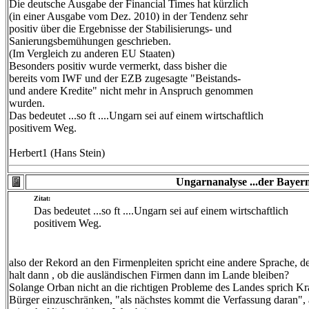
Die deutsche Ausgabe der Financial Times hat kürzlich
(in einer Ausgabe vom Dez. 2010) in der Tendenz sehr
positiv über die Ergebnisse der Stabilisierungs- und
Sanierungsbemühungen geschrieben.
(Im Vergleich zu anderen EU Staaten)
Besonders positiv wurde vermerkt, dass bisher die
bereits vom IWF und der EZB zugesagte "Beistands-
und andere Kredite" nicht mehr in Anspruch genommen
wurden.
Das bedeutet ...so ft ....Ungarn sei auf einem wirtschaftlich
positivem Weg.
Herbert1 (Hans Stein)
Ungarnanalyse ...der Bayern
Zitat:
Das bedeutet ...so ft ....Ungarn sei auf einem wirtschaftlich
positivem Weg.
also der Rekord an den Firmenpleiten spricht eine andere Sprache, 
halt dann , ob die ausländischen Firmen dann im Lande bleiben?
Solange Orban nicht an die richtigen Probleme des Landes sprich K
Bürger einzuschränken, "als nächstes kommt die Verfassung daran", a