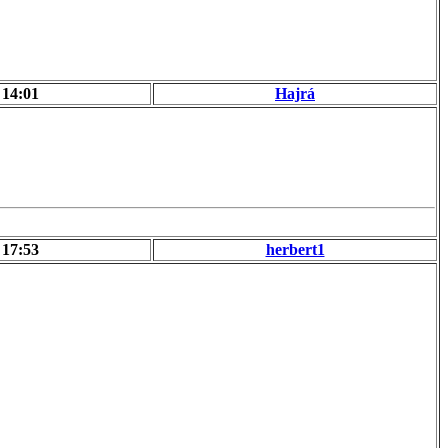
 14:01
Hajrá
 17:53
herbert1