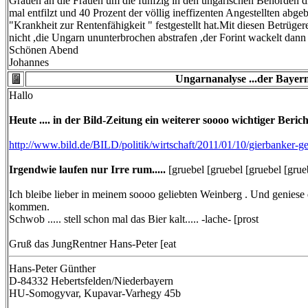
Grauen an die Frauen um die fünfzig in den ungarischen Behörden d
mal entfilzt und 40 Prozent der völlig ineffizenten Angestellten abge
"Krankheit zur Rentenfähigkeit " festgestellt hat.Mit diesen Betrüg
nicht ,die Ungarn ununterbrochen abstrafen ,der Forint wackelt dann
Schönen Abend
Johannes
Ungarnanalyse ...der Bayern
Hallo
Heute .... in der Bild-Zeitung ein weiterer soooo wichtiger Beric
http://www.bild.de/BILD/politik/wirtschaft/2011/01/10/gierbanker-ge
Irgendwie laufen nur Irre rum.....
[gruebel [gruebel [gruebel [grue
Ich bleibe lieber in meinem soooo geliebten Weinberg . Und geniese d
kommen.
Schwob ..... stell schon mal das Bier kalt..... -lache- [prost
Gruß das JungRentner Hans-Peter [eat
Hans-Peter Günther
D-84332 Hebertsfelden/Niederbayern
HU-Somogyvar, Kupavar-Varhegy 45b