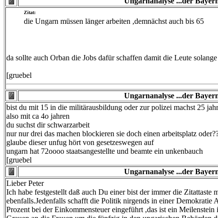
Ungarnanalyse ...der Bayern
Zitat:
die Ungarn müssen länger arbeiten ,demnächst auch bis 65
da sollte auch Orban die Jobs dafür schaffen damit die Leute solang
[gruebel
Ungarnanalyse ...der Bayern
bist du mit 15 in die militärausbildung oder zur polizei machst 25 jahr
also mit ca 4o jahren
du suchst dir schwarzarbeit
nur nur drei das machen blockieren sie doch einen arbeitsplatz oder?
glaube dieser unfug hört von gesetzeswegen auf
ungarn hat 72oooo staatsangestellte und beamte ein unkenbauch
[gruebel
Ungarnanalyse ...der Bayern
Lieber Peter
Ich habe festgestellt daß auch Du einer bist der immer die Zitattaste
ebenfalls.Jedenfalls schafft die Politik nirgends in einer Demokrat
Prozent bei der Einkommensteuer eingeführt ,das ist ein Meilenstein 