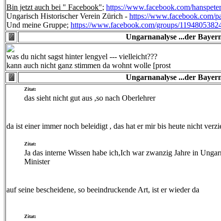
Bin jetzt auch bei " Facebook"
;
https://www.facebook.com/hanspeter
Ungarisch Historischer Verein Zürich -
https://www.facebook.com/
Und meine Gruppe;
https://www.facebook.com/groups/1194805382
Ungarnanalyse ...der Bayern
was du nicht sagst hinter lengyel --- vielleicht???
kann auch nicht ganz stimmen da wohnt wolle [prost
Ungarnanalyse ...der Bayern
Zitat:
das sieht nicht gut aus ,so nach Oberlehrer
da ist einer immer noch beleidigt , das hat er mir bis heute nicht verz
Zitat:
Ja das interne Wissen habe ich,Ich war zwanzig Jahre in Ungarn
Minister
auf seine bescheidene, so beeindruckende Art, ist er wieder da
Zitat: