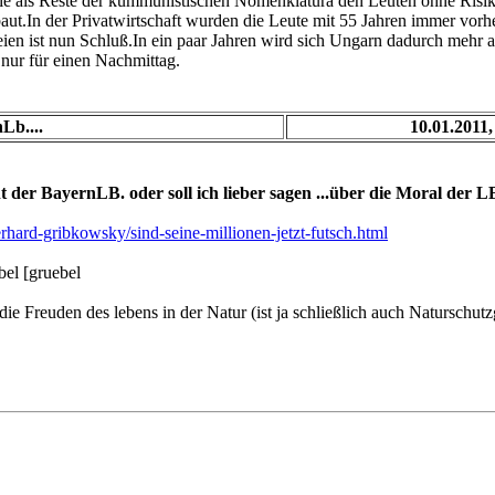
ie als Reste der kummunistischen Nomenklatura den Leuten ohne Risik
baut.In der Privatwirtschaft wurden die Leute mit 55 Jahren immer vorher
ereien ist nun Schluß.In ein paar Jahren wird sich Ungarn dadurch meh
 nur für einen Nachmittag.
Lb....
10.01.2011,
ht der BayernLB. oder soll ich lieber sagen ...über die Moral der L
rhard-gribkowsky/sind-seine-millionen-jetzt-futsch.html
bel [gruebel
ie Freuden des lebens in der Natur (ist ja schließlich auch Naturschut