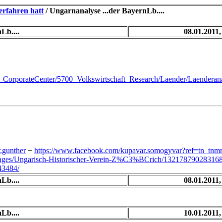
rfahren hatt
/ Ungarnanalyse ...der BayernLb....
Lb....
08.01.2011,
0100_CorporateCenter/5700_Volkswirtschaft_Research/Laender/Laender
.gunther
+
https://www.facebook.com/kupavar.somogyvar?ref=tn_tnm
pages/Ungarisch-Historischer-Verein-Z%C3%BCrich/13217879028316
43484/
Lb....
08.01.2011,
Lb....
10.01.2011,