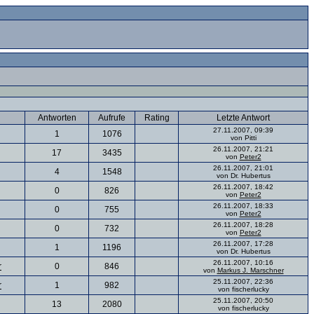
Antworten
Aufrufe
Rating
Letzte Antwort
27.11.2007, 09:39
1
1076
von Pitti
26.11.2007, 21:21
17
3435
von
Peter2
26.11.2007, 21:01
4
1548
von Dr. Hubertus
26.11.2007, 18:42
0
826
von
Peter2
26.11.2007, 18:33
0
755
von
Peter2
26.11.2007, 18:28
0
732
von
Peter2
26.11.2007, 17:28
1
1196
von Dr. Hubertus
26.11.2007, 10:16
r
0
846
von
Markus J. Marschner
25.11.2007, 22:36
r
1
982
von fischerlucky
25.11.2007, 20:50
13
2080
von fischerlucky