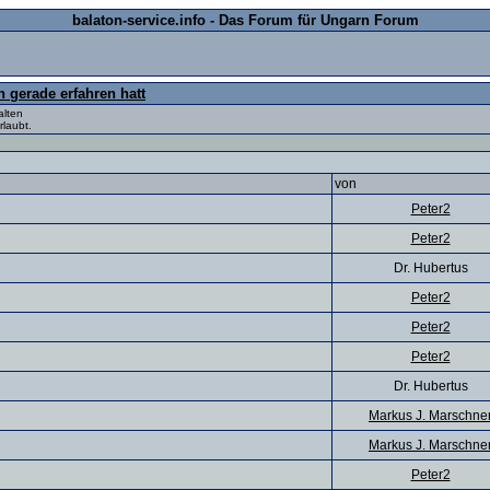
balaton-service.info - Das Forum für Ungarn Forum
 gerade erfahren hatt
alten
rlaubt.
von
Peter2
Peter2
Dr. Hubertus
Peter2
Peter2
Peter2
Dr. Hubertus
Markus J. Marschne
Markus J. Marschne
Peter2