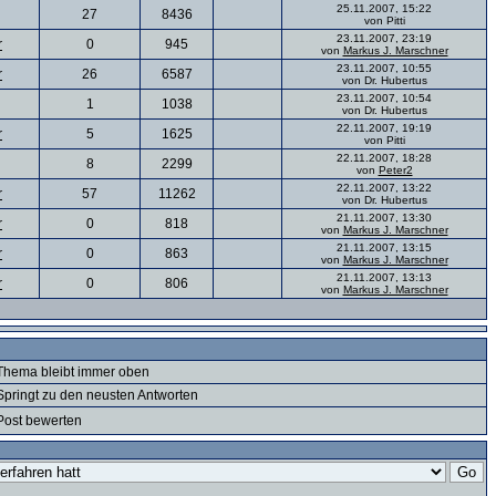
25.11.2007, 15:22
27
8436
von Pitti
23.11.2007, 23:19
r
0
945
von
Markus J. Marschner
23.11.2007, 10:55
r
26
6587
von Dr. Hubertus
23.11.2007, 10:54
1
1038
von Dr. Hubertus
22.11.2007, 19:19
r
5
1625
von Pitti
22.11.2007, 18:28
8
2299
von
Peter2
22.11.2007, 13:22
r
57
11262
von Dr. Hubertus
21.11.2007, 13:30
r
0
818
von
Markus J. Marschner
21.11.2007, 13:15
r
0
863
von
Markus J. Marschner
21.11.2007, 13:13
r
0
806
von
Markus J. Marschner
Thema bleibt immer oben
Springt zu den neusten Antworten
Post bewerten