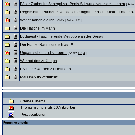
Böser Zauber im Senegal soll Penis-Schwund verursacht haben
[Seite
Regensburg: Partneruniversität aus Ungarn ehrt Uni-Klinik - Ehrendok
Woher haben die ihr Geld?
[Seite:
1
2
]
Die Flasche im Mann
Budapest - Faszinierende Metropole an der Donau
Der Franke Räumt endlich auf !!!
Ungarn sehen und sterben...
[Seite:
1
2
3
]
Wehred den Anfängen
Erzfeinde werden zu Freunden
Mais im Auto verfüttern?
Offenes Thema
Thema mit mehr als 20 Antworten
Post bearbeiten
Forum wechseln