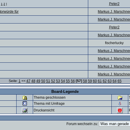
Peter2
:
1
2
]
torwürde für
Markus J. Marschne
Markus J. Marschne
Peter2
Markus J. Marschne
fischerlucky
Markus J. Marschne
Markus J. Marschne
Markus J. Marschne
Markus J. Marschne
Seite:
1
<<
47
48
49
50
51
52
53
54
55
56
[57]
58
59
60
61
62
63
64
65
Board-Legende
Thema geschlossen
Thema mit Umfrage
Druckansicht
Forum wechseln zu: