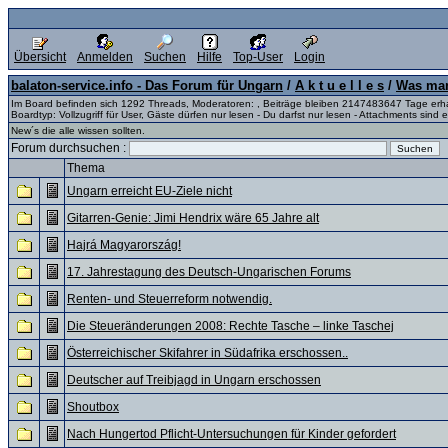
Übersicht
Anmelden
Suchen
Hilfe
Top-User
Login
balaton-service.info - Das Forum für Ungarn
/
A k t u e l l e s
/
Was man
Im Board befinden sich 1292 Threads, Moderatoren: , Beiträge bleiben 2147483647 Tage erh
Boardtyp: Vollzugriff für User, Gäste dürfen nur lesen - Du darfst nur lesen - Attachments sind e
New´s die alle wissen sollten.
Forum durchsuchen :
Thema
Ungarn erreicht EU-Ziele nicht
Gitarren-Genie: Jimi Hendrix wäre 65 Jahre alt
Hajrá Magyarország!
17. Jahrestagung des Deutsch-Ungarischen Forums
Renten- und Steuerreform notwendig.
Die Steueränderungen 2008: Rechte Tasche – linke Taschej
Österreichischer Skifahrer in Südafrika erschossen..
Deutscher auf Treibjagd in Ungarn erschossen
Shoutbox
Nach Hungertod Pflicht-Untersuchungen für Kinder gefordert