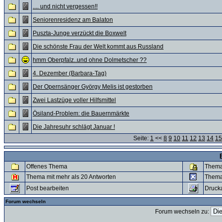
.... und nicht vergessen!!
Seniorenresidenz am Balaton
Puszta-Junge verzückt die Boxwelt
Die schönste Frau der Welt kommt aus Russland
hmm Oberpfalz..und ohne Dolmetscher ??
4. Dezember (Barbara-Tag)
Der Opernsänger György Melis ist gestorben
Zwei Lastzüge voller Hilfsmittel
Ösiland-Problem: die Bauernmärkte
Die Jahresuhr schlägt Januar !
Seite:
1
<<
8
9
10
11
12
13
14
15
Offenes Thema
Thema
Thema mit mehr als 20 Antworten
Thema
Post bearbeiten
Druck
Forum wechseln
Forum wechseln zu: