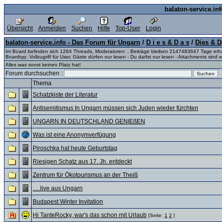
balaton-service.in
Übersicht
Anmelden
Suchen
Hilfe
Top-User
Login
balaton-service.info - Das Forum für Ungarn
/
D i e s & D a s
/
Dies & D
Im Board befinden sich 1264 Threads, Moderatoren: , Beiträge bleiben 2147483647 Tage erh
Boardtyp: Vollzugriff für User, Gäste dürfen nur lesen - Du darfst nur lesen - Attachments sind e
Alles was sonst keinen Platz hat!
Forum durchsuchen :
Thema
Schatzkiste der Literatur
Antisemitismus In Ungarn müssen sich Juden wieder fürchten
UNGARN IN DEUTSCHLAND GENIEßEN
Was ist eine Anonymverfügung
Piroschka hat heute Geburtstag
Riesigen Schatz aus 17. Jh. entdeckt
Zentrum für Ökotourismus an der Theiß
.....live aus Ungarn
Budapest Winter Invitation
Hi TanteRocky, war's das schon mit Urlaub
[Seite:
1
2
]