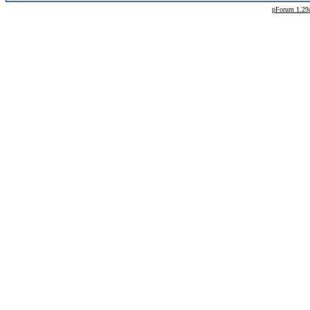
--
pForum 1.29