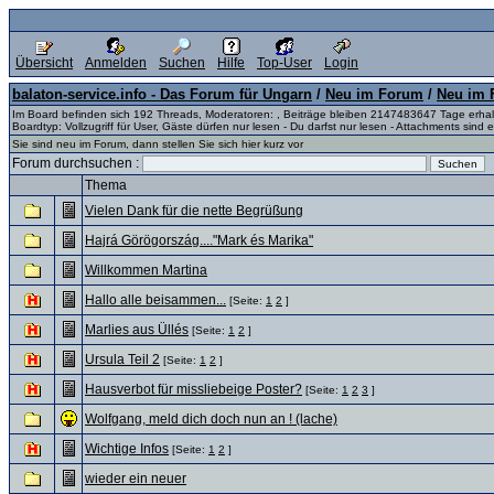
Übersicht
Anmelden
Suchen
Hilfe
Top-User
Login
balaton-service.info - Das Forum für Ungarn
/
Neu im Forum
/
Neu im F
Im Board befinden sich 192 Threads, Moderatoren: , Beiträge bleiben 2147483647 Tage erha
Boardtyp: Vollzugriff für User, Gäste dürfen nur lesen - Du darfst nur lesen - Attachments sind e
Sie sind neu im Forum, dann stellen Sie sich hier kurz vor
Forum durchsuchen :
Thema
Vielen Dank für die nette Begrüßung
Hajrá Görögország...."Mark és Marika"
Willkommen Martina
Hallo alle beisammen...
[Seite:
1
2
]
Marlies aus Üllés
[Seite:
1
2
]
Ursula Teil 2
[Seite:
1
2
]
Hausverbot für missliebeige Poster?
[Seite:
1
2
3
]
Wolfgang, meld dich doch nun an ! (lache)
Wichtige Infos
[Seite:
1
2
]
wieder ein neuer