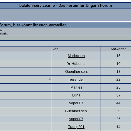
balaton-service.info - Das Forum für Ungarn Forum
orum, hier könnt Ihr euch vorstellen
lten
rlaubt.
von
Antworten
Mariechen
15
Dr. Hubertus
10
Guenther sen.
18
reisender
22
Marlies
25
Luna
37
vopo007
44
Guenther sen.
5
vopo007
25
Tramp201
14