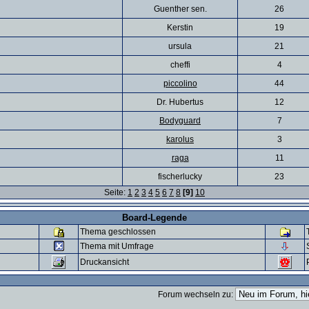
Guenther sen.
26
Kerstin
19
ursula
21
cheffi
4
piccolino
44
Dr. Hubertus
12
Bodyguard
7
karolus
3
raga
11
fischerlucky
23
Seite:
1
2
3
4
5
6
7
8
[9]
10
Board-Legende
Thema geschlossen
Thema mit Umfrage
Druckansicht
Forum wechseln zu: