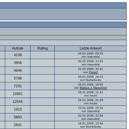
Aufrufe
Rating
Letzte Antwort
04.02.2008, 09:25
4238
von maeudral
02.02.2008, 14:15
3956
von maeudral
01.02.2008, 20:31
4646
von
Peter2
29.01.2008, 18:23
5798
von fischerlucky
28.01.2008, 18:55
7291
von
Markus J. Marschner
28.01.2008, 12:41
10961
von hozni
24.01.2008, 01:28
12544
von hozni
23.01.2008, 15:14
1915
von maeudral
22.01.2008, 22:39
5893
von maeudral
19.01.2008, 15:34
2641
von fischerlucky