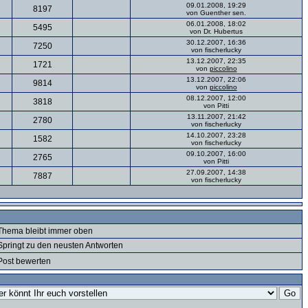
09.01.2008, 19:29
8197
von Guenther sen.
06.01.2008, 18:02
5495
von Dr. Hubertus
30.12.2007, 16:36
7250
von fischerlucky
13.12.2007, 22:35
1721
von
piccolino
13.12.2007, 22:06
9814
von
piccolino
08.12.2007, 12:00
3818
von Pitti
13.11.2007, 21:42
2780
von fischerlucky
14.10.2007, 23:28
1582
von fischerlucky
09.10.2007, 16:00
2765
von Pitti
27.09.2007, 14:38
7887
von fischerlucky
Thema bleibt immer oben
Springt zu den neusten Antworten
Post bewerten