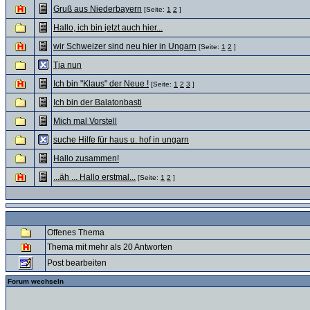
Gruß aus Niederbayern
[Seite:
1
2
]
Hallo, ich bin jetzt auch hier...
wir Schweizer sind neu hier in Ungarn
[Seite:
1
2
]
Tja nun
Ich bin "Klaus" der Neue !
[Seite:
1
2
3
]
Ich bin der Balatonbasti
Mich mal Vorstell
suche Hilfe für haus u. hof in ungarn
Hallo zusammen!
...äh ... Hallo erstmal...
[Seite:
1
2
]
Offenes Thema
Thema mit mehr als 20 Antworten
Post bearbeiten
Forum wechseln