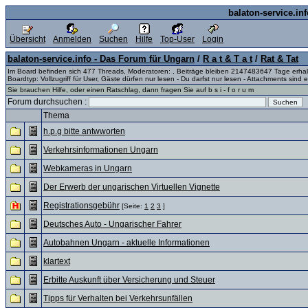
balaton-service.in
Übersicht
Anmelden
Suchen
Hilfe
Top-User
Login
balaton-service.info - Das Forum für Ungarn
/
R a t & T a t
/
Rat & Tat
Im Board befinden sich 477 Threads, Moderatoren: , Beiträge bleiben 2147483647 Tage erha
Boardtyp: Vollzugriff für User, Gäste dürfen nur lesen - Du darfst nur lesen - Attachments sind e
Sie brauchen Hilfe, oder einen Ratschlag, dann fragen Sie auf b s i - f o r u m
Forum durchsuchen :
Thema
h.p.g bitte antwworten
Verkehrsinformationen Ungarn
Webkameras in Ungarn
Der Erwerb der ungarischen Virtuellen Vignette
Registrationsgebühr
[Seite:
1
2
3
]
Deutsches Auto - Ungarischer Fahrer
Autobahnen Ungarn - aktuelle Informationen
klartext
Erbitte Auskunft über Versicherung und Steuer
Tipps für Verhalten bei Verkehrsunfällen