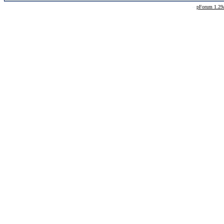
--
pForum 1.29