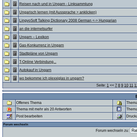
Reisen nach und in Ungarn - Linksammlung
Ungarisch lernen (mit Aussprache > anklicken)
LingvoSoft Talking Dictionary 2008 German <-> Hungarian
an die internetsurfer
Ungarn – Lexikon
Gas-Konkurrenz in Ungarn
Stadtpläne von Ungarn
T-Online Verbindung...
Autokauf in Ungarn
wo bekomme ich plexxiglas in ungarn?
Seite:
1
<<
7
8
9
10
11
1
Offenes Thema
Thema
Thema mit mehr als 20 Antworten
Thema
Post bearbeiten
Druck
Forum wechseln
Forum wechseln zu: