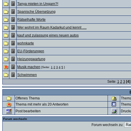
Tanya mieten in Ungarn?!
Spanische Übersetzung
Rätselhafte Worte
Wer wohnt im Raum Kadarkut und kennt .....
kauf und zulassung eines neuen autos
wohnkarte
EU-Förderungen
Heizungswartung
Musik machen
[Seite:
1
2
3
4
5
]
Schwimmen
Seite:
1
2
3
[4]
Offenes Thema
Thema
Thema mit mehr als 20 Antworten
Thema
Post bearbeiten
Druck
Forum wechseln
Forum wechseln zu: