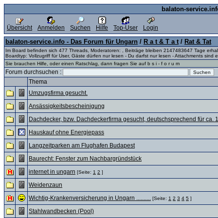
balaton-service.in
Übersicht
Anmelden
Suchen
Hilfe
Top-User
Login
balaton-service.info - Das Forum für Ungarn
/
R a t & T a t
/
Rat & Tat
Im Board befinden sich 477 Threads, Moderatoren: , Beiträge bleiben 2147483647 Tage erha
Boardtyp: Vollzugriff für User, Gäste dürfen nur lesen - Du darfst nur lesen - Attachments sind e
Sie brauchen Hilfe, oder einen Ratschlag, dann fragen Sie auf b s i - f o r u m
Forum durchsuchen :
Thema
Umzugsfirma gesucht.
Ansässigkeitsbescheinigung
Dachdecker, bzw. Dachdeckerfirma gesucht, deutschsprechend für ca.
Hauskauf ohne Energiepass
Langzeitparken am Flughafen Budapest
Baurecht: Fenster zum Nachbargründstück
internet in ungarn
[Seite:
1
2
]
Weidenzaun
Wichtig-Krankenversicherung in Ungarn ..........
[Seite:
1
2
3
4
5
]
Stahlwandbecken (Pool)