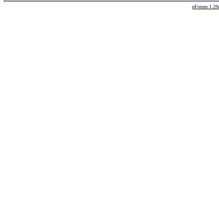
--
pForum 1.29