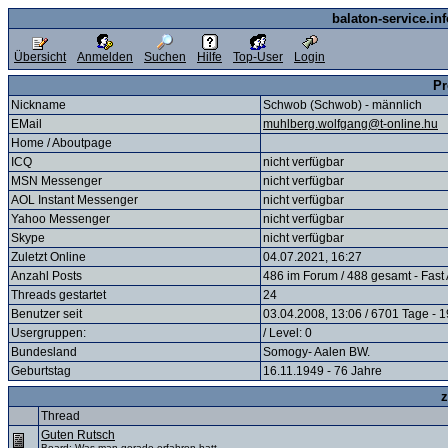
balaton-service.in
Übersicht
Anmelden
Suchen
Hilfe
Top-User
Login
Pr
Nickname
Schwob (Schwob) - männlich
EMail
muhlberg.wolfgang@t-online.hu
Home / Aboutpage
ICQ
nicht verfügbar
MSN Messenger
nicht verfügbar
AOL Instant Messenger
nicht verfügbar
Yahoo Messenger
nicht verfügbar
Skype
nicht verfügbar
Zuletzt Online
04.07.2021, 16:27
Anzahl Posts
486 im Forum / 488 gesamt - Fast
Threads gestartet
24
Benutzer seit
03.04.2008, 13:06 / 6701 Tage - 
Usergruppen:
/ Level: 0
Bundesland
Somogy- Aalen BW.
Geburtstag
16.11.1949 - 76 Jahre
z
Thread
Guten Rutsch
Board:
Was man gerade erfahren hatt