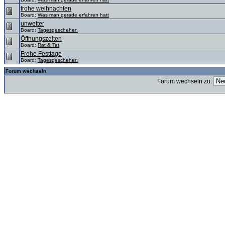
frohe weihnachten
Board:
Was man gerade erfahren hatt
unwetter
Board:
Tagesgeschehen
Öffnungszeiten
Board:
Rat & Tat
Frohe Festtage
Board:
Tagesgeschehen
Forum wechseln
Forum wechseln zu: