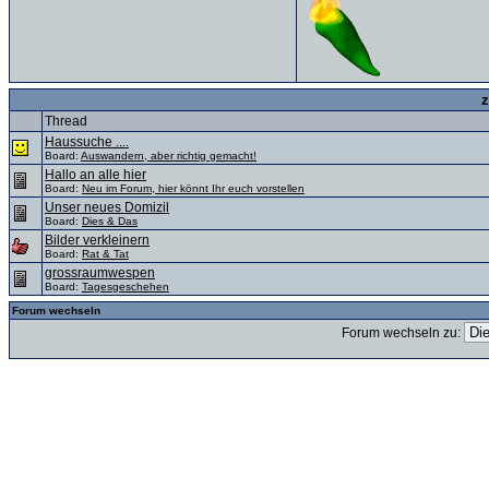
z
Thread
Haussuche ....
Board:
Auswandern, aber richtig gemacht!
Hallo an alle hier
Board:
Neu im Forum, hier könnt Ihr euch vorstellen
Unser neues Domizil
Board:
Dies & Das
Bilder verkleinern
Board:
Rat & Tat
grossraumwespen
Board:
Tagesgeschehen
Forum wechseln
Forum wechseln zu: