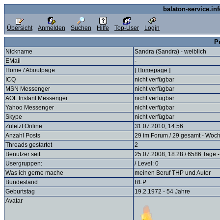
balaton-service.in
Übersicht
Anmelden
Suchen
Hilfe
Top-User
Login
P
Nickname
Sandra (Sandra) - weiblich
EMail
-
Home / Aboutpage
[
Homepage
]
ICQ
nicht verfügbar
MSN Messenger
nicht verfügbar
AOL Instant Messenger
nicht verfügbar
Yahoo Messenger
nicht verfügbar
Skype
nicht verfügbar
Zuletzt Online
31.07.2010, 14:56
Anzahl Posts
29 im Forum / 29 gesamt - Woch
Threads gestartet
2
Benutzer seit
25.07.2008, 18:28 / 6586 Tage -
Usergruppen:
/ Level: 0
Was ich gerne mache
meinen Beruf THP und Autor
Bundesland
RLP
Geburtstag
19.2.1972 - 54 Jahre
Avatar