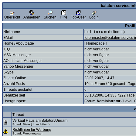
balaton-service.in
Übersicht
Anmelden
Suchen
Hilfe
Top-User
Login
Profil
Nickname
b s i - f o r u m (bsiforum)
EMail
forenmaster@balaton-service.i
Home / Aboutpage
[
Homepage
]
ICQ
nicht verfügbar
MSN Messenger
nicht verfügbar
AOL Instant Messenger
nicht verfügbar
Yahoo Messenger
nicht verfügbar
Skype
nicht verfügbar
Zuletzt Online
23.01.2007, 14:47
Anzahl Posts
10 im Forum / 10 gesamt - Tage
Threads gestartet
6
Benutzer seit
30.10.2006, 14:33 / 7222 Tage 
Usergruppen:
Forum Administrator
/ Level: 
z
Thread
Verkauf Haus am Balaton/Ungarn
Board:
Biete ( Immobilien )
Richtlinien für Werbung
Board:
Firmenregister