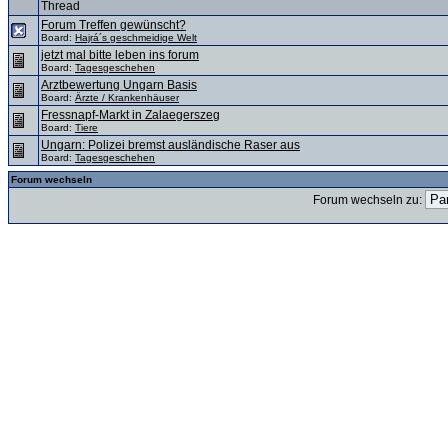
Thread
Forum Treffen gewünscht?
Board:
Hajrá´s geschmeidige Welt
jetzt mal bitte leben ins forum
Board:
Tagesgeschehen
Arztbewertung Ungarn Basis
Board:
Ärzte / Krankenhäuser
Fressnapf-Markt in Zalaegerszeg
Board:
Tiere
Ungarn: Polizei bremst ausländische Raser aus
Board:
Tagesgeschehen
Forum wechseln
Forum wechseln zu: