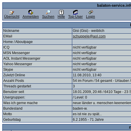
balaton-service.in
Übersicht
Anmelden
Suchen
Hilfe
Top-User
Login
Nickname
Gisi (Gisi) - weiblich
EMail
schuppele@aol.com
Home / Aboutpage
ICQ
nicht verfügbar
MSN Messenger
nicht verfügbar
AOL Instant Messenger
nicht verfügbar
Yahoo Messenger
nicht verfügbar
Skype
nicht verfügbar
Zuletzt Online
11.08.2010, 13:40
Anzahl Posts
54 im Forum / 54 gesamt - Urlauber /
Threads gestartet
3
Benutzer seit
18.01.2009, 20:46 / 6410 Tage - 23 
Usergruppen:
/ Level: 0
Was ich gerne mache
neue länder u. menschen keenenler
Bundesland
baden-w.
Motto
es ist nie zu spät...
Geburtstag
6.2.1955 - 71 Jahre
z