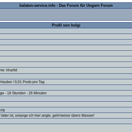
balaton-service.info - Das Forum für Ungarn Forum
Profil von holgi
e: hharfst
rlauber / 0,01 Posts pro Tag
age - 18 Stunden - 26 Minuten
burg
 Vater ist, solange ich hier angle, geht keiner übers Wasser!