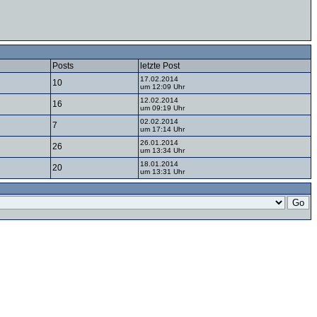
Posts
letzte Post
17.02.2014
10
um 12:09 Uhr
12.02.2014
16
um 09:19 Uhr
02.02.2014
7
um 17:14 Uhr
26.01.2014
26
um 13:34 Uhr
18.01.2014
20
um 13:31 Uhr