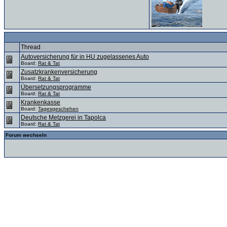
Thread
Autoversicherung für in HU zugelassenes Auto
Board:
Rat & Tat
Zusatzkrankenversicherung
Board:
Rat & Tat
Übersetzungsprogramme
Board:
Rat & Tat
Krankenkasse
Board:
Tagesgeschehen
Deutsche Metzgerei in Tapolca
Board:
Rat & Tat
Forum wechseln