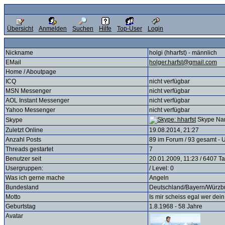
Übersicht
Anmelden
Suchen
Hilfe
Top-User
Login
Nickname
holgi (hharfst) - männlich
EMail
holger.harfst@gmail.com
Home / Aboutpage
ICQ
nicht verfügbar
MSN Messenger
nicht verfügbar
AOL Instant Messenger
nicht verfügbar
Yahoo Messenger
nicht verfügbar
Skype Nam
Skype
Zuletzt Online
19.08.2014, 21:27
Anzahl Posts
89 im Forum / 93 gesamt - U
Threads gestartet
7
Benutzer seit
20.01.2009, 11:23 / 6407 T
Usergruppen:
/ Level: 0
Was ich gerne mache
Angeln
Bundesland
Deutschland/Bayern/Würz
Motto
Is mir scheiss egal wer dein
Geburtstag
1.8.1968 - 58 Jahre
Avatar