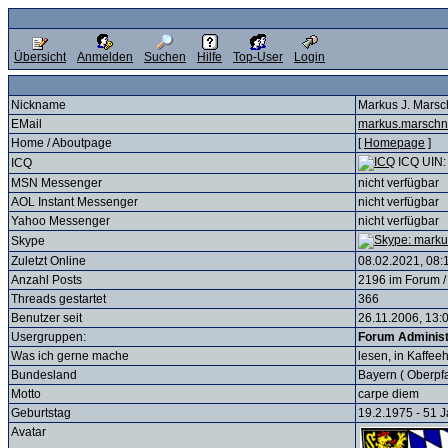
Übersicht
Anmelden
Suchen
Hilfe
Top-User
Login
Nickname
Markus J. Marsc
EMail
markus.marschne
Home / Aboutpage
[
Homepage
]
ICQ UIN:
ICQ
MSN Messenger
nicht verfügbar
AOL Instant Messenger
nicht verfügbar
Yahoo Messenger
nicht verfügbar
Skype
Zuletzt Online
08.02.2021, 08:
Anzahl Posts
2196 im Forum /
Threads gestartet
366
Benutzer seit
26.11.2006, 13:0
Usergruppen:
Forum Administ
Was ich gerne mache
lesen, in Kaffee
Bundesland
Bayern ( Oberpfa
Motto
carpe diem
Geburtstag
19.2.1975 - 51 
Avatar