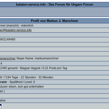
balaton-service.info - Das Forum für Ungarn Forum
Profil von Markus J. Marschner
hner (marschi) - männlich
r@balaton-service.info
 601149480
Skype Name: markusmarschner
14
 2385 gesamt - Magyar Vagyok / 0,31 Posts pro Tag
8 / 7194 Tage - 22 Stunden - 32 Minuten
rator
- Spaßfront / Level: 0
häuser sitzen, sich gut unterhalten
lz )
Jahre