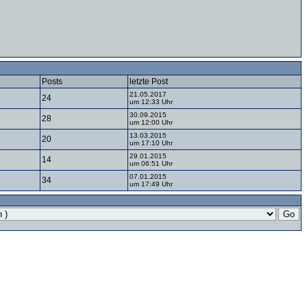
Posts
letzte Post
21.05.2017
24
um 12:33 Uhr
30.09.2015
28
um 12:00 Uhr
13.03.2015
20
um 17:10 Uhr
29.01.2015
14
um 06:51 Uhr
07.01.2015
34
um 17:49 Uhr