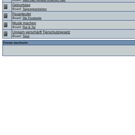
Geburtstag
Board:
Tagesgeschehen
Feuerteufel
Board:
Die Frustseite
Musik machen
Board:
Rat & Tat
Ungarn verschärft Tierschutzgesetz
Board:
Tiere
Forum wechseln