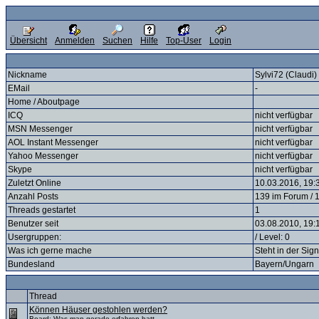
Übersicht
Anmelden
Suchen
Hilfe
Top-User
Login
Nickname
Sylvi72 (Claudi)
EMail
-
Home / Aboutpage
ICQ
nicht verfügbar
MSN Messenger
nicht verfügbar
AOL Instant Messenger
nicht verfügbar
Yahoo Messenger
nicht verfügbar
Skype
nicht verfügbar
Zuletzt Online
10.03.2016, 19:
Anzahl Posts
139 im Forum / 1
Threads gestartet
1
Benutzer seit
03.08.2010, 19:
Usergruppen:
/ Level: 0
Was ich gerne mache
Steht in der Sig
Bundesland
Bayern/Ungarn
Thread
Können Häuser gestohlen werden?
Board:
Was man gerade erfahren hatt