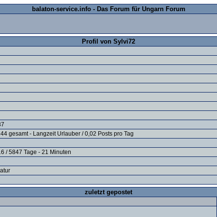
balaton-service.info - Das Forum für Ungarn Forum
Profil von Sylvi72
37
44 gesamt - Langzeit Urlauber / 0,02 Posts pro Tag
16 / 5847 Tage - 21 Minuten
natur
zuletzt gepostet