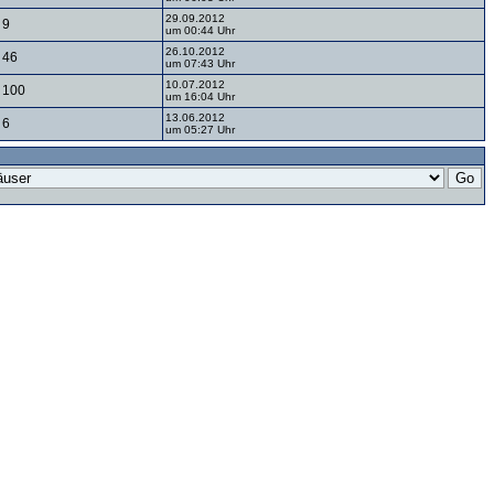
29.09.2012
9
um 00:44 Uhr
26.10.2012
46
um 07:43 Uhr
10.07.2012
100
um 16:04 Uhr
13.06.2012
6
um 05:27 Uhr