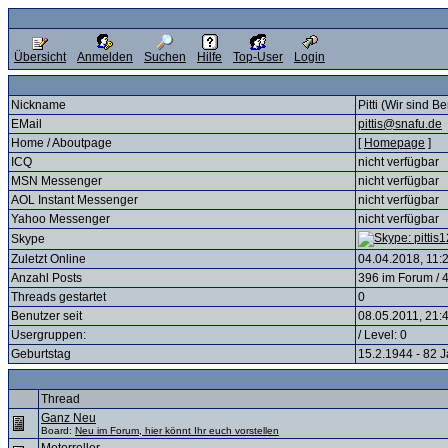
Übersicht
Anmelden
Suchen
Hilfe
Top-User
Login
Nickname
Pitti (Wir sind Be
EMail
pittis@snafu.de
Home / Aboutpage
[
Homepage
]
ICQ
nicht verfügbar
MSN Messenger
nicht verfügbar
AOL Instant Messenger
nicht verfügbar
Yahoo Messenger
nicht verfügbar
Skype
Zuletzt Online
04.04.2018, 11:
Anzahl Posts
396 im Forum / 
Threads gestartet
0
Benutzer seit
08.05.2011, 21:4
Usergruppen:
/ Level: 0
Geburtstag
15.2.1944 - 82 
Thread
Ganz Neu
Board:
Neu im Forum, hier könnt Ihr euch vorstellen