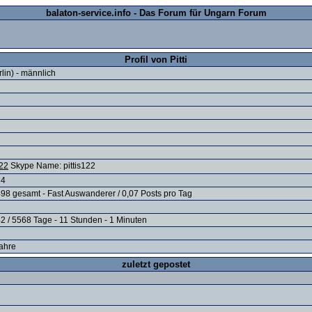
balaton-service.info - Das Forum für Ungarn Forum
Profil von Pitti
rlin) - männlich
Skype Name: pittis122
24
498 gesamt - Fast Auswanderer / 0,07 Posts pro Tag
2 / 5568 Tage - 11 Stunden - 1 Minuten
Jahre
zuletzt gepostet