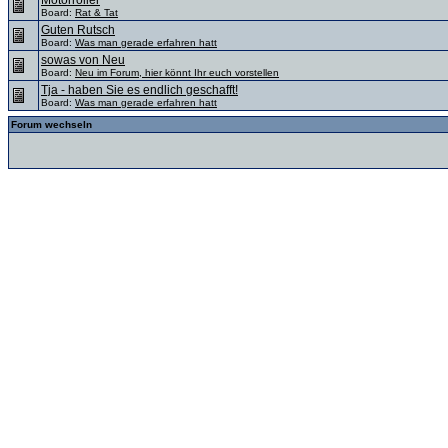
Motorroller
Board:
Rat & Tat
Guten Rutsch
Board:
Was man gerade erfahren hatt
sowas von Neu
Board:
Neu im Forum, hier könnt Ihr euch vorstellen
Tja - haben Sie es endlich geschafft!
Board:
Was man gerade erfahren hatt
Forum wechseln