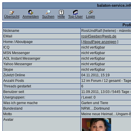
balaton-service.in
Übersicht
Anmelden
Suchen
Hilfe
Top-User
Login
Prof
Nickname
RosiUndRalf (helene) - männli
EMail
rosi45weber@web.de
Home / Aboutpage
[
AboutPage anzeigen
]
ICQ
nicht verfügbar
MSN Messenger
nicht verfügbar
AOL Instant Messenger
nicht verfügbar
Yahoo Messenger
nicht verfügbar
Skype
nicht verfügbar
Zuletzt Online
04.11.2011, 15:19
Anzahl Posts
12 im Forum / 12 gesamt - Tage
Threads gestartet
6
Benutzer seit
11.09.2011, 13:03 / 5445 Tage 
Usergruppen:
/ Level: 0
Was ich gerne mache
Garten und Tiere
Bundesland
NRW.....Dortmund
Motto
Meine neue Heimat....Ungarn-
Avatar