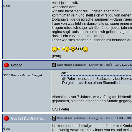
es ist ja kein witz
Gast
war schon dort.
wir sind nicht mehr die jüngsten,aber topfit.
kommt man rein und stellt sich wirst du von denen 
toplangweilige gespräche, jammern ---dann irgend
frage von was lebt ihr dann.--alle schauen einen 
kragen reisst.ich sage ,wir überfallen jedes jahr ei
regina sagt -aufstehen helmut,wir gehen--sagt no
das ist ein vorzimmer zum abnippeln.
lieber wie sich manche äusserten mit freunden a
georg
- 10.03.2008,
Peter2
Stammtisch Südbalaton - Kishegy bei Tibor´s
Zitat:
3306 Posts - Magyar Vagyok
@ Peter - warst du in Badacsony bei Horva
Da gibt es auch so einen Stammtisch....
einmal kurz vor 7 Jahren, war zufällig am Nebenti
gejammert, bin nach einer halben Stunde gegangen
Gruß Peter
- 11.03.2008,
Guckst Du Ungarn....
Stammtisch Südbalaton - Kishegy bei Tibor´s
Ich kenn nur das Lokal,wir hatten früher mal Kontak
Gast
Und wenig Auswahl,relativ teuer war es und meiste