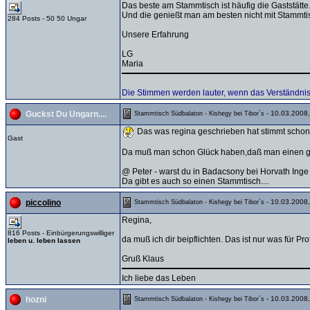
Das beste am Stammtisch ist häufig die Gaststätte
Und die genießt man am besten nicht mit Stammti
284 Posts - 50 50 Ungar
Unsere Erfahrung
LG
Maria
Die Stimmen werden lauter, wenn das Verständn
- 10.03.2008,
Guckst Du Ungarn....
Stammtisch Südbalaton - Kishegy bei Tibor´s
Das was regina geschrieben hat stimmt schon..
Gast
Da muß man schon Glück haben,daß man einen gs
@ Peter - warst du in Badacsony bei Horvath Inge
Da gibt es auch so einen Stammtisch....
- 10.03.2008,
piccolino
Stammtisch Südbalaton - Kishegy bei Tibor´s
Regina,
816 Posts - Einbürgerungswilliger
da muß ich dir beipflichten. Das ist nur was für Pro
leben u. leben lassen
Gruß Klaus
Ich liebe das Leben
- 10.03.2008,
hozni
Stammtisch Südbalaton - Kishegy bei Tibor´s