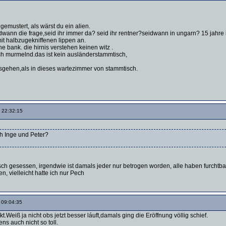
gemustert, als wärst du ein alien.
wann die frage,seid ihr immer da? seid ihr rentner?seidwann in ungarn? 15 jahre i
mit halbzugekniffenen lippen an.
ne bank. die hirnis verstehen keinen witz .
ch murmelnd.das ist kein ausländerstammtisch,
usgehen,als in dieses wartezimmer von stammtisch.
 22:32:15
th Inge und Peter?
sch gesessen, irgendwie ist damals jeder nur betrogen worden, alle haben furchtb
, vielleicht hatte ich nur Pech
 09:04:35
t.Weiß ja nicht obs jetzt besser láuft,damals ging die Eröffnung völlig schief.
ns auch nicht so toll.