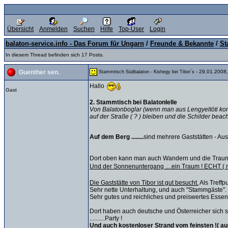
Übersicht
Anmelden
Suchen
Hilfe
Top-User
Login
balaton-service.info - Das Forum für Ungarn
/
Freunde & Bekannte
/
St
In diesem Thread befinden sich 17 Posts.
- 29.01.2008,
Guenther sen.
Stammtisch Südbalaton - Kishegy bei Tibor´s
Hallo
Gast
2. Stammtisch bei Balatonlelle
Von Balatonboglar (wenn man aus Lengyeltöti kommt
auf der Straße ( ? ) bleiben und die Schilder beac
Auf dem Berg ........
sind mehrere Gaststätten - A
Dort oben kann man auch Wandern und die Traumau
Und der Sonnenuntergang ....ein Traum ! ECHT ( m
Die Gaststätte von Tibor ist gut besucht.
Als Treffp
Sehr nette Unterhaltung, und auch "Stammgäste".
Sehr gutes und reichliches und preiswertes Essen
Dort haben auch deutsche und Österreicher sich sc
..........Party !
Und auch kostenloser Strand vom feinsten !( auc