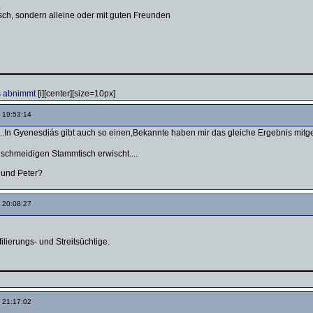
.
sch, sondern alleine oder mit guten Freunden
is abnimmt
[i][center][size=10px]
 19:53:14
In Gyenesdiás gibt auch so einen,Bekannte haben mir das gleiche Ergebnis mitgete
chmeidigen Stammtisch erwischt....
 und Peter?
 20:08:27
filierungs- und Streitsüchtige.
 21:17:02