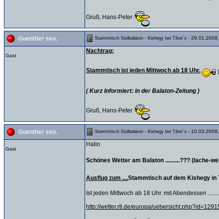
Gruß, Hans-Peter
- 29.01.2008,
Guenther sen.
Stammtisch Südbalaton - Kishegy bei Tibor´s
Nachtrag:
Gast
Stammtisch ist jeden Mittwoch ab 18 Uhr.
( Kurz Informiert: in der Balaton-Zeitung )
Gruß, Hans-Peter
- 10.03.2008,
Guenther sen.
Stammtisch Südbalaton - Kishegy bei Tibor´s
Hallo
Gast
Schönes Wetter am Balaton ..........??? (lache-we
Ausflug zum ....
Stammtisch auf dem Kishegy in Tib
Ist jeden Mittwoch ab 18 Uhr. mit Abendessen .....
http://wetter.rtl.de/europa/uebersicht.php?id=12