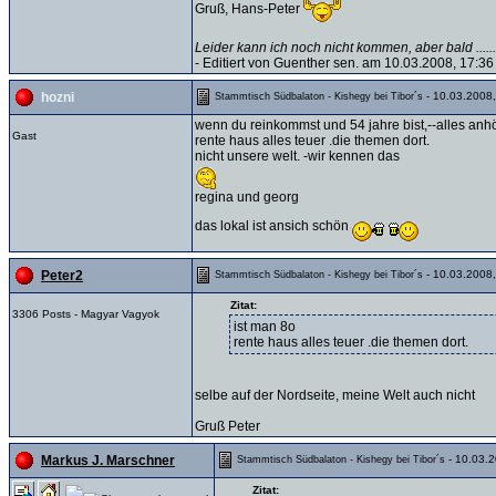
Gruß, Hans-Peter
Leider kann ich noch nicht kommen, aber bald ......
- Editiert von Guenther sen. am 10.03.2008, 17:36 
- 10.03.2008,
hozni
Stammtisch Südbalaton - Kishegy bei Tibor´s
wenn du reinkommst und 54 jahre bist,--alles anh
Gast
rente haus alles teuer .die themen dort.
nicht unsere welt. -wir kennen das
regina und georg
das lokal ist ansich schön
- 10.03.2008,
Peter2
Stammtisch Südbalaton - Kishegy bei Tibor´s
Zitat:
3306 Posts - Magyar Vagyok
ist man 8o
rente haus alles teuer .die themen dort.
selbe auf der Nordseite, meine Welt auch nicht
Gruß Peter
- 10.03.2
Markus J. Marschner
Stammtisch Südbalaton - Kishegy bei Tibor´s
Zitat: