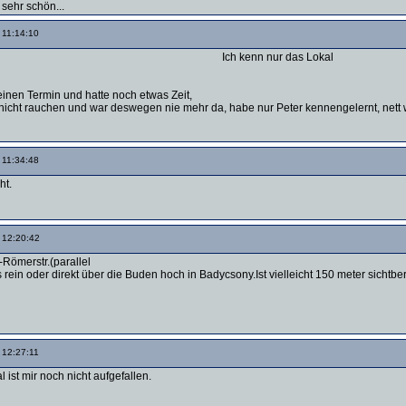
 sehr schön...
 11:14:10
Ich kenn nur das Lokal
einen Termin und hatte noch etwas Zeit,
 nicht rauchen und war deswegen nie mehr da, habe nur Peter kennengelernt, nett w
 11:34:48
ht.
 12:20:42
-Römerstr.(parallel
ein oder direkt über die Buden hoch in Badycsony.Ist vielleicht 150 meter sichtbe
 12:27:11
 ist mir noch nicht aufgefallen.