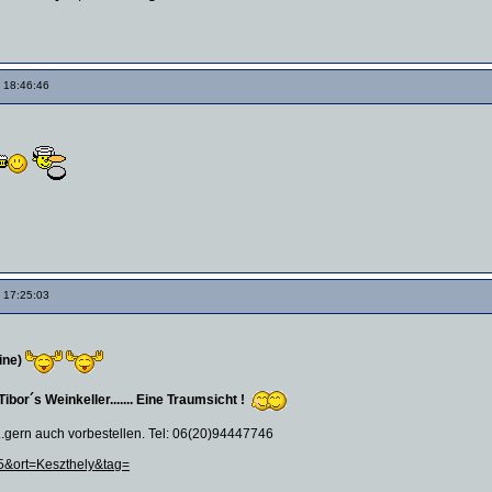
 18:46:46
 17:25:03
ine)
or´s Weinkeller....... Eine Traumsicht !
....gern auch vorbestellen. Tel: 06(20)94447746
915&ort=Keszthely&tag=