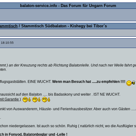
balaton-service.info - Das Forum für Ungarn Forum
ammtisch
/ Stammtisch Südbalaton - Kishegy bei Tibor´s
 18:10:55
 ) an der Kreuzung rechts ab Richtung Balatonlelle. Und nach ner Weile fahrt geht
hten.
usflugsgaststätten. EINE WUCHT.
Wenn man Besuch hat .....zu empfehlen !!!!
ssicht auf den Balaton ..... bis Badaskony und weiter . IST NE WUCHT.
it Garantie )
unkt von Auswanderern, Häusle- und Ferienhausbesitzer. Aber auch von Gästen .....a
.
hon niedergelassen. Ist auch so schön. Ruhig ( natürlich nicht, wo die Ausflügler 
h in Fonyod, Balatonboglar und -Lelle !