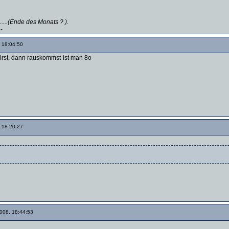
.....(Ende des Monats ? ).
-
 18:04:50
örst, dann rauskommst-ist man 8o
 18:20:27
008, 18:44:53