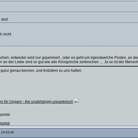
 dort.
h nicht
hen, entweder wird nur gejammert , oder es geht um irgendwelche Posten, an den
 an der Liebe sind so gut wie alle Königreiche zerbrochen .... Ja so ist der Mensch 
 ganz genau kennen, und trotzdem zu uns halten.
m für Ungarn - frei unabhängig unparteiisch
 portal
 Gruppe
 19:43:38