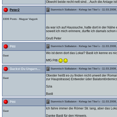
Obwohl beide recht nett sind....Auch die Anlage ist
- 11.03.2008,
Peter2
Stammtisch Südbalaton - Kishegy bei Tibor´s
3306 Posts - Magyar Vagyok
da war ich auf Haussuche, hatte dort in der Nähe 
soweit ich mich erinnere, durfte ich damals schon
Gruß Peter
- 11.03.2008,
Pitti
Stammtisch Südbalaton - Kishegy bei Tibor´s
Wo ist denn dort das Lokal? Basti ich kenne es nic
Gast
MfG Pitti
- 11.03.2008,
Guckst Du Ungarn....
Stammtisch Südbalaton - Kishegy bei Tibor´s
Obester heißt es-zu finden nicht unweit der Romai
Gast
zur Haupstrasse) Entweder üder Balatontördemics r
Szia
Basti
- 11.03.2008,
Pitti
Stammtisch Südbalaton - Kishegy bei Tibor´s
Ich fahre immer die Römer Str. lang, aber das Lokal
Gast
Danke Basti für den Hinweis.