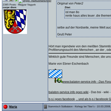
Original von Peter2
2385 Posts - Magyar Vagyok
carpe diem
Zitat:
ist man 8o
rente haus alles teuer .die themen
selbe auf der Nordseite, meine Welt auc
Gruß Peter
Hört man irgendwie von den meißten Stammtisc
Profilierungssucht des Menschen , an der , oder
Wirklich gute Freunde sind Menschen, die uns
Marie von Ebner-Eschenbach
www.balaton-service.info - Das Foru
balaton-service.info goes wiki
- Das bsi - wiki -
b-s.i goes facebook
... und als b-s.i facebook
- 10.03.2008,
Maria
Stammtisch Südbalaton - Kishegy bei Tibor´s