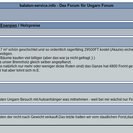
balaton-service.info - Das Forum für Ungarn Forum
e Energien
/ Holzpreise
1,7 m³ schön geschichtet und so ordentlich lagerfähig 29500FT kostet (Akazie) eiche
undigen.
Bäume kaufen viel billiger (aber das war ja nicht gefragt ;) )
 unser Brennholz gleich selber angepflanzt.
 natürlich nur mehr oder weniger dicke Ruten sind) das Ganze hat 4800 Forint ge
hat aber lohnt sich m.E.
ten Ungarn Besuch mit Autoanhänger was mitnehmen - weil bei mir wächst nur Fich
en der nicht nach Gewicht verkauft.Das letzte hatten wir vom staatlichen Forst,das