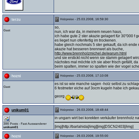
- 25.03.2008, 16:59:30
terzu
Holzpreise
so,
Gast
nun, ich war da, in meinem neuen haus,
ich habe gute 2 ster akazie gelagert für 30"000 f g
es lieget nun ofenfertig im trockenen.
habe gleich nochmals 5 ster gekauft, da ich ende n
akazie hat besseren brennwet als buche,
http://www.brennholzmichel.de/warum.html
und sie erstickt nicht wenn sie stamm gelagert wir
nächstes mal möchte ich sie aber frisch gefällt, da
beim spalten, immer so spalten wie der vogel sche
- 25.03.2008, 17:10:08
hozni
Holzpreise
es ist so wie manche sagen -holz selbst zu schla
Gast
6 festmeter eiche auf 3ocm kugeln habe ich gekauft
georg
- 26.03.2008, 18:48:44
unikum01
Holzpreise
in ungarn wirt bei korekten verkáufer brennholz n
386 Posts - Fast Auswanderer
[img]http://barlahida[/img][img]DSCN2403[/img]
unikum01
- 26.03.2008, 19:55:00
hozni
Holzpreise