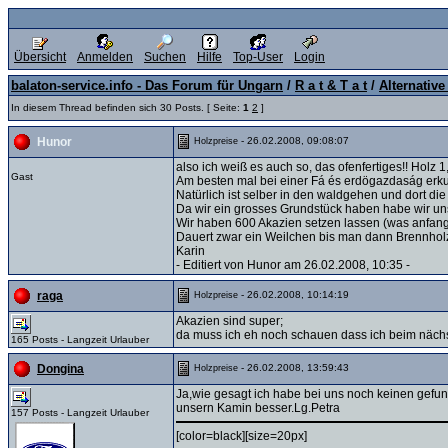
Übersicht
Anmelden
Suchen
Hilfe
Top-User
Login
balaton-service.info - Das Forum für Ungarn
/
R a t & T a t
/
Alternativ
In diesem Thread befinden sich 30 Posts. [ Seite:
1
2
]
- 26.02.2008, 09:08:07
Hunor
Holzpreise
also ich weiß es auch so, das ofenfertiges!! Holz 
Gast
Am besten mal bei einer Fá és erdögazdaság erk
Natürlich ist selber in den waldgehen und dort die 
Da wir ein grosses Grundstück haben habe wir uns
Wir haben 600 Akazien setzen lassen (was anfangs
Dauert zwar ein Weilchen bis man dann Brennholz 
Karin
- Editiert von Hunor am 26.02.2008, 10:35 -
- 26.02.2008, 10:14:19
raga
Holzpreise
Akazien sind super;
da muss ich eh noch schauen dass ich beim nächs
165 Posts - Langzeit Urlauber
- 26.02.2008, 13:59:43
Dongina
Holzpreise
Ja,wie gesagt ich habe bei uns noch keinen gefund
unsern Kamin besser.Lg.Petra
157 Posts - Langzeit Urlauber
[color=black][size=20px]