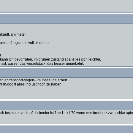
ekauft, am meter.
ov. anfangs dez. voll einziehe.
d.
 kann ich bevorraten. im grünen zustand spaltet es sich leichter.
isst, ausser das wurzelstück, das besser umgekehrt.
gen,abtransport-sägen---mühseelige arbeit
 85ooo ft alles incl .ist noch zu haben.
ach festmeter verkauft festmeter ist 1mx1mx1,70 wenn wer brenholz zwetschke apfel