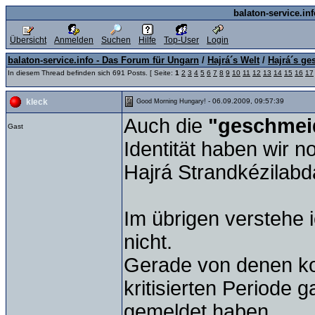
balaton-service.in
Übersicht
Anmelden
Suchen
Hilfe
Top-User
Login
balaton-service.info - Das Forum für Ungarn
/
Hajrá´s Welt
/
Hajrá´s ge
In diesem Thread befinden sich 691 Posts. [ Seite:
1
2
3
4
5
6
7
8
9
10
11
12
13
14
15
16
17
- 06.09.2009, 09:57:39
kleck
Good Morning Hungary!
Auch die
"geschmei
Gast
Identität haben wir 
Hajrá Strandkézilabd
Im übrigen verstehe 
nicht.
Gerade von denen kom
kritisierten Periode g
gemeldet haben.