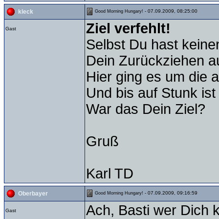
- 07.09.2009, 08:25:00
kleck
Good Morning Hungary!
Ziel verfehlt!
Gast
Selbst Du hast keinen
Dein Zurückziehen au
Hier ging es um die ak
Und bis auf Stunk is
War das Dein Ziel?
Gruß
Karl TD
- 07.09.2009, 09:16:59
Oberbayer
Good Morning Hungary!
Ach, Basti wer Dich k
Gast