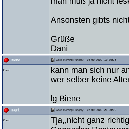
man muß ja nicht lese
Ansonsten gibts nich
Grüße
Dani
- 06.09.2009, 19:36:35
Biene
Good Morning Hungary!
kann man sich nur a
Gast
wer selber keine Alt
lg Biene
- 06.09.2009, 21:20:00
Hajrá
Good Morning Hungary!
Tja,,nicht ganz richt
Gast