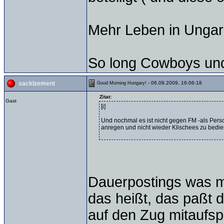
Mehr Leben in Ungarn 
So long Cowboys und
- 06.09.2009, 16:06:18
sacklzement
Good Morning Hungary!
Zitat:
Gast
[i]
Und nochmal es ist nicht gegen FM -als Perso
anregen und nicht wieder Klischees zu bedi
Dauerpostings was me
das heißt, das paßt d
auf den Zug mitaufs