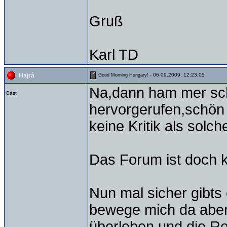
Gruß
Karl TD
- 06.09.2009, 12:23:05
Hajrá
Good Morning Hungary!
Na,dann ham mer sc
Gast
hervorgerufen,schö
keine Kritik als solc
Das Forum ist doch ku
Nun mal sicher gibts
bewege mich da aber
überleben und die R