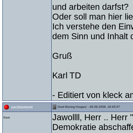
und arbeiten darfst?
Oder soll man hier l
Ich verstehe den Ei
dem Sinn und Inhalt 
Gruß
Karl TD
- Editiert von kleck 
- 06.09.2009, 18:45:07
sacklzement
Good Morning Hungary!
Jawollll, Herr .. Her
Gast
Demokratie abschaf