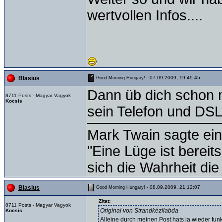
wertvollen Infos....
- 07.09.2009, 19:49:45
Blasius
Good Morning Hungary!
Dann üb dich schon 
8711 Posts - Magyar Vagyok
Kocsis
sein Telefon und DS
Mark Twain sagte ein
"Eine Lüge ist bereit
sich die Wahrheit die
- 08.09.2009, 21:12:07
Blasius
Good Morning Hungary!
Zitat:
8711 Posts - Magyar Vagyok
Original von Strandkézilabda
Kocsis
Alleine durch meinen Post hats ja wieder funkt