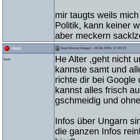
mir taugts weils mich
Politik, kann keiner 
aber meckern sackl
- 06.09.2009, 17:30:15
Hajrá
Good Morning Hungary!
He Alter ,geht nich
Gast
kannste samt und all
richte dir bei Google
kannst alles frisch 
gschmeidig und ohne M
Infos über Ungarn si
die ganzen Infos rei