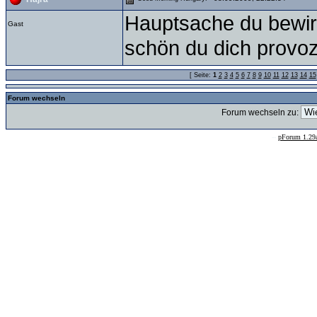
Hauptsache du bewirkst
Gast
schön du dich provoz
[ Seite:
1
2
3
4
5
6
7
8
9
10
11
12
13
14
15
Forum wechseln
Forum wechseln zu:
--
pForum 1.29