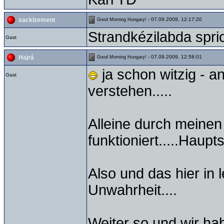
- 07.09.2009, 12:17:20
sacklzement
Good Morning Hungary!
Strandkézilabda spri
Gast
- 07.09.2009, 12:58:01
Hajrá
Good Morning Hungary!
ja schon witzig - a
Gast
verstehen.....
Alleine durch meinen
funktioniert.....Haupt
Also und das hier in l
Unwahrheit....
Weiter so und wir h