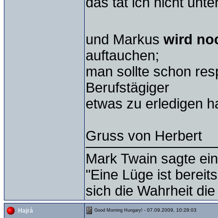
das tät ich nicht unt
und Markus
wird noc
auftauchen;
man sollte schon res
Berufstägiger
etwas zu erledigen h
Gruss von Herbert
Mark Twain sagte ein
"Eine Lüge ist bereit
sich die Wahrheit die
- 07.09.2009, 10:28:03
Hajrá
Good Morning Hungary!