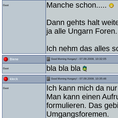
Manche schon.....
Gast
Dann gehts halt weit
ja alle Ungarn Foren..
Ich nehm das alles so
- 07.09.2009, 10:32:05
Biene
Good Morning Hungary!
bla bla bla
Gast
- 07.09.2009, 10:35:46
kleck
Good Morning Hungary!
Ich kann mich da nur
Gast
Man kann einen Aufru
formulieren. Das geb
Umgangsforemen.