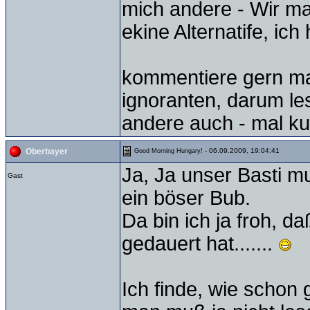
mich andere - Wir mac
ekine Alternatife, i
kommentiere gern mal
ignoranten, darum les
andere auch - mal k
- 06.09.2009, 19:04:41
Oberbayer
Good Morning Hungary!
Ja, Ja unser Basti mu
Gast
ein böser Bub.
Da bin ich ja froh, d
gedauert hat.......
Ich finde, wie schon 