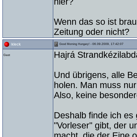
hier?
Wenn das so ist brau
Zeitung oder nicht?
- 06.09.2009, 17:42:07
kleck
Good Morning Hungary!
Hajrá Strandkézilabd
Gast
Und übrigens, alle B
holen. Man muss nur
Also, keine besonder
Deshalb finde ich es
"Vorleser" gibt, der
macht, die der Eine o