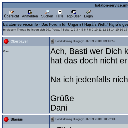
balaton-service.in
Übersicht
Anmelden
Suchen
Hilfe
Top-User
Login
balaton-service.info - Das Forum für Ungarn
/
Hajrá´s Welt
/
Hajrá´s ge
In diesem Thread befinden sich 691 Posts. [ Seite:
1
2
3
4
5
6
7
8
9
10
11
12
13
14
15
16
17
- 07.09.2009, 09:16:59
Oberbayer
Good Morning Hungary!
Ach, Basti wer Dich k
Gast
hat das doch nicht 
Na ich jedenfalls nich
Grüße
Dani
- 07.09.2009, 10:22:04
Blasius
Good Morning Hungary!