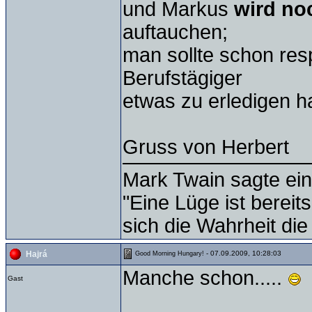
und Markus
wird noc
auftauchen;
man sollte schon res
Berufstägiger
etwas zu erledigen h
Gruss von Herbert
Mark Twain sagte ein
"Eine Lüge ist bereit
sich die Wahrheit die
- 07.09.2009, 10:28:03
Hajrá
Good Morning Hungary!
Manche schon.....
Gast