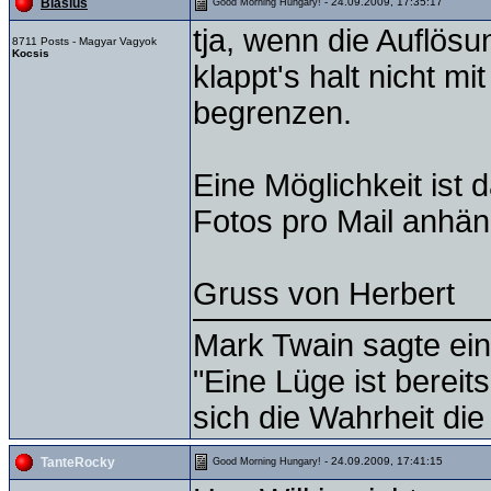
- 24.09.2009, 17:35:17
Blasius
Good Morning Hungary!
tja, wenn die Auflösu
8711 Posts - Magyar Vagyok
Kocsis
klappt's halt nicht mi
begrenzen.
Eine Möglichkeit ist 
Fotos pro Mail anhän
Gruss von Herbert
Mark Twain sagte ein
"Eine Lüge ist bereit
sich die Wahrheit die
- 24.09.2009, 17:41:15
TanteRocky
Good Morning Hungary!