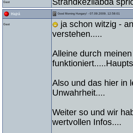
Strandkézilabda spri
Gast
- 07.09.2009, 12:58:01
Hajrá
Good Morning Hungary!
ja schon witzig - a
Gast
verstehen.....
Alleine durch meinen
funktioniert.....Haupt
Also und das hier in l
Unwahrheit....
Weiter so und wir h
wertvollen Infos....