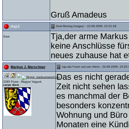
Gruß Amadeus
- 10.09.2009, 22:21:29
Hajrá
Good Morning Hungary!
Tja,der arme Markus
Gast
keine Anschlüsse für
neues zuhause hat etwa
- 24.09.2009, 15:20:
Markus J. Marschner
Jaja das Forum und sein Admin
Das es nicht gerade
2385 Posts - Magyar Vagyok
Zeit nicht sehen las
carpe diem
es manchmal der B
besonders konzentri
Wohnung und Büro u
Monaten eine Künd