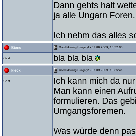
Dann gehts halt weit
ja alle Ungarn Foren..
Ich nehm das alles so
- 07.09.2009, 10:32:05
Biene
Good Morning Hungary!
bla bla bla
Gast
- 07.09.2009, 10:35:46
kleck
Good Morning Hungary!
Ich kann mich da nur
Gast
Man kann einen Aufru
formulieren. Das geb
Umgangsforemen.
Was würde denn pass