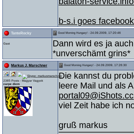
balaton-service.info
b-s.i goes facebook
- 24.09.2009, 17:20:46
TanteRocky
Good Morning Hungary!
Dann wird es ja auch
Gast
*unverschämt grins*
- 24.09.2009, 17:26:30
Markus J. Marschner
Good Morning Hungary!
Die kannst du probl
2385 Posts - Magyar Vagyok
leere Mail und als
carpe diem
portal09@iShots.cc
viel Zeit habe ich n
gruß markus