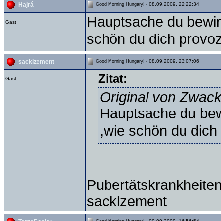
- 08.09.2009, 22:22:34
Hajrá
Good Morning Hungary!
Hauptsache du bewirkst
Gast
schön du dich provoz
- 08.09.2009, 23:07:06
sacklzement
Good Morning Hungary!
Zitat:
Gast
Original von Zwack
Hauptsache du bewirk
,wie schön du dich
Pubertätskrankheiten
sacklzement
- 09.09.2009, 16:56:54
Good Morning Hungary!