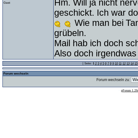
Hm. Will ja nicht ner
Gast
geschickt. Ich war d
Wie man bei Tan
grübeln.
Mail hab ich doch sc
Also doch irgendwas
[ Seite:
1
2
3
4
5
6
7
8
9
10
11
12
13
14
15
Forum wechseln
Forum wechseln zu:
--
pForum 1.29