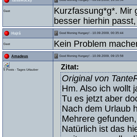
TanteRocky
Kurzfassung*g*. Mir 
Gast
besser hierhin passt
- 10.09.2009, 00:35:44
Hajrá
Good Morning Hungary!
Kein Problem machen
Gast
- 10.09.2009, 09:15:58
Amadeus
Good Morning Hungary!
Zitat:
5 Posts - Tages Urlauber
Original von Tant
Hm. Also ich wollt 
Tu es jetzt aber d
Nach dem Urlaub h
Mehrere gefunden, 
Natürlich ist das hi