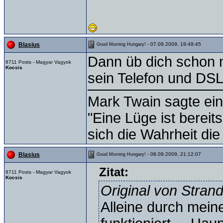
- 07.09.2009, 19:49:45
Blasius
Good Morning Hungary!
Dann üb dich schon 
8711 Posts - Magyar Vagyok
Kocsis
sein Telefon und DS
Mark Twain sagte ein
"Eine Lüge ist bereit
sich die Wahrheit die
- 08.09.2009, 21:12:07
Blasius
Good Morning Hungary!
Zitat:
8711 Posts - Magyar Vagyok
Kocsis
Original von Stran
Alleine durch mein