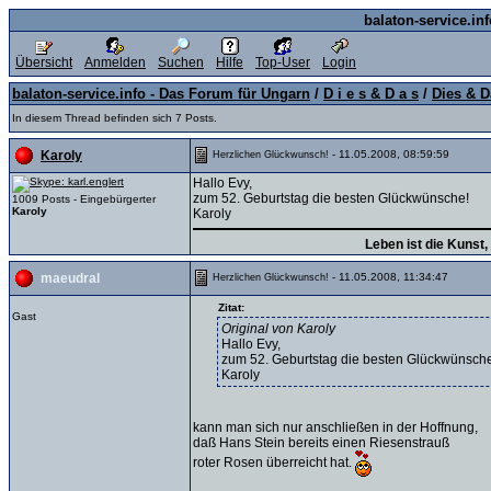
balaton-service.in
Übersicht
Anmelden
Suchen
Hilfe
Top-User
Login
balaton-service.info - Das Forum für Ungarn
/
D i e s & D a s
/
Dies & D
In diesem Thread befinden sich 7 Posts.
- 11.05.2008, 08:59:59
Karoly
Herzlichen Glückwunsch!
Hallo Evy,
zum 52. Geburtstag die besten Glückwünsche!
1009 Posts - Eingebürgerter
Karoly
Karoly
Leben ist die Kunst
- 11.05.2008, 11:34:47
maeudral
Herzlichen Glückwunsch!
Zitat:
Gast
Original von Karoly
Hallo Evy,
zum 52. Geburtstag die besten Glückwünsch
Karoly
kann man sich nur anschließen in der Hoffnung,
daß Hans Stein bereits einen Riesenstrauß
roter Rosen überreicht hat.