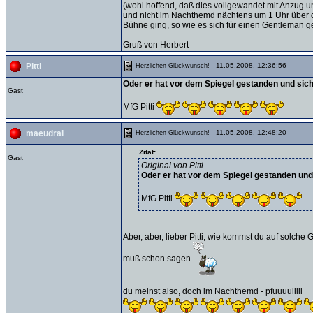
(wohl hoffend, daß dies vollgewandet mit Anzug u
und nicht im Nachthemd nächtens um 1 Uhr über 
Bühne ging, so wie es sich für einen Gentleman g
Gruß von Herbert
- 11.05.2008, 12:36:56
Pitti
Herzlichen Glückwunsch!
Oder er hat vor dem Spiegel gestanden und sich 
Gast
MfG Pitti
- 11.05.2008, 12:48:20
maeudral
Herzlichen Glückwunsch!
Zitat:
Gast
Original von Pitti
Oder er hat vor dem Spiegel gestanden und s
MfG Pitti
Aber, aber, lieber Pitti, wie kommst du auf solche
muß schon sagen
du meinst also, doch im Nachthemd - pfuuuuiiiii