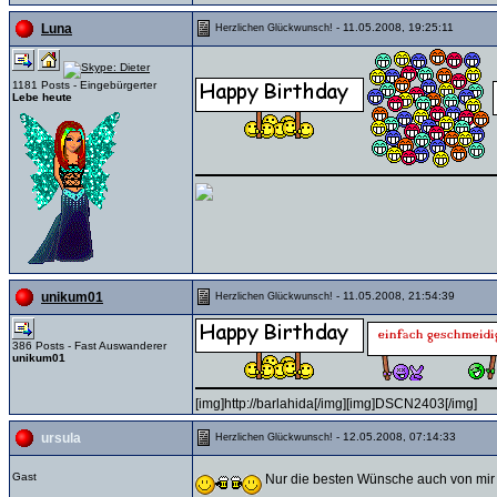
- 11.05.2008, 19:25:11
Luna
Herzlichen Glückwunsch!
1181 Posts - Eingebürgerter
Lebe heute
- 11.05.2008, 21:54:39
unikum01
Herzlichen Glückwunsch!
386 Posts - Fast Auswanderer
unikum01
[img]http://barlahida[/img][img]DSCN2403[/img]
- 12.05.2008, 07:14:33
ursula
Herzlichen Glückwunsch!
Gast
Nur die besten Wünsche auch von mi