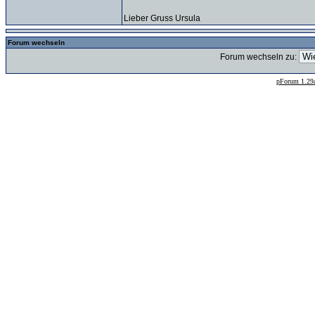
Lieber Gruss Ursula
Forum wechseln
Forum wechseln zu:
--
pForum 1.29