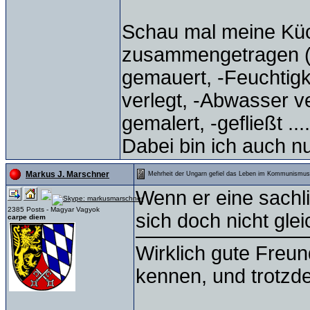
Schau mal meine Küch
zusammengetragen (A
gemauert, -Feuchtigk
verlegt, -Abwasser ver
gemalert, -gefließt ...
Dabei bin ich auch nu
Markus J. Marschner
Mehrheit der Ungarn gefiel das Leben im Kommunismus
Wenn er eine sachl
2385 Posts - Magyar Vagyok
sich doch nicht glei
carpe diem
Wirklich gute Freu
kennen, und trotzd