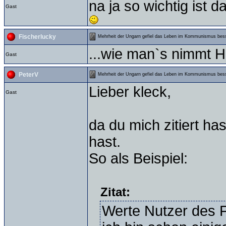
na ja so wichtig ist d
Gast
Fischerlucky
Mehrheit der Ungarn gefiel das Leben im Kommunismus bes
...wie man`s nimmt 
Gast
PeterV
Mehrheit der Ungarn gefiel das Leben im Kommunismus bes
Lieber kleck,
Gast
da du mich zitiert has
hast.
So als Beispiel:
Zitat:
Werte Nutzer des 