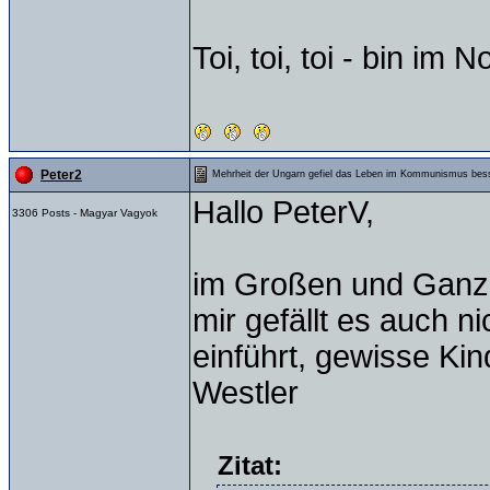
Toi, toi, toi - bin im 
Peter2
Mehrheit der Ungarn gefiel das Leben im Kommunismus bes
Hallo PeterV,
3306 Posts - Magyar Vagyok
im Großen und Ganze
mir gefällt es auch 
einführt, gewisse Kind
Westler
Zitat: