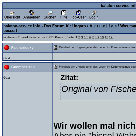
balaton-service.in
Übersicht
Anmelden
Suchen
Hilfe
Top-User
Login
balaton-service.info - Das Forum für Ungarn
/
A k t u e l l e s
/
Was man
bessert
In diesem Thread befinden sich 231 Posts. [ Seite:
1
2
3
4
5
6
7
8
9
10
11
12
]
Fischerlucky
Mehrheit der Ungarn gefiel das Leben im Kommunismus bes
Gast
Guenther sen.
Mehrheit der Ungarn gefiel das Leben im Kommunismus bes
Zitat:
Gast
Original von Fisch
Wir wollen mal nicht
Aber ein "bissel Wahr