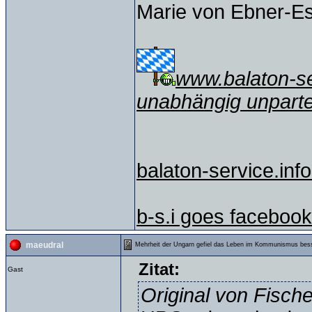
Marie von Ebner-E
www.balaton-ser
unabhängig unparte
balaton-service.info
b-s.i goes facebook
maeudral
Mehrheit der Ungarn gefiel das Leben im Kommunismus bes
Zitat:
Gast
Original von Fisch