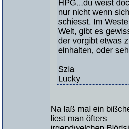
HPG...du weist doch
nur nicht wenn sic
schiesst. Im Weste
Welt, gibt es gewis
der vorgibt etwas 
einhalten, oder se
Szia
Lucky
Na laß mal ein bißch
liest man öfters
irgendwelchen Blöds