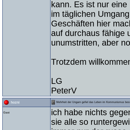
kann. Es ist nur ein
im täglichen Umgang 
Geschäften hier mac
auf durchaus fähige un
unumstritten, aber no
Trotzdem willkomme
LG
PeterV
hozni
Mehrheit der Ungarn gefiel das Leben im Kommunismus bes
ich habe nichts gege
Gast
sie alle so runtergew