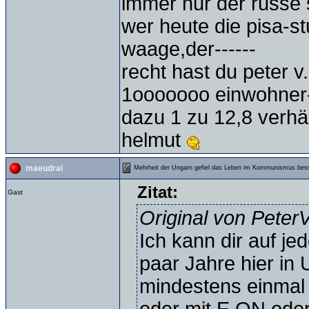
immer nur der russe 
wer heute die pisa-st
waage,der------
recht hast du peter v.
1ooooooo einwohner-
dazu 1 zu 12,8 verhäl
helmut
maeudral
Mehrheit der Ungarn gefiel das Leben im Kommunismus bes
Zitat:
Gast
Original von Peter
Ich kann dir auf je
paar Jahre hier in
mindestens einmal