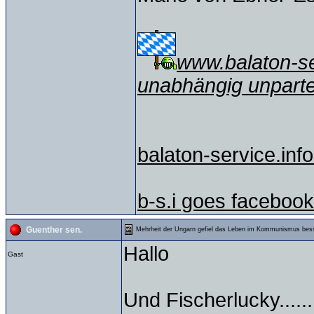
www.balaton-ser
unabhängig unparte
balaton-service.info
b-s.i goes facebook
Guenther sen.
Mehrheit der Ungarn gefiel das Leben im Kommunismus bes
Hallo
Gast
Und Fischerlucky......