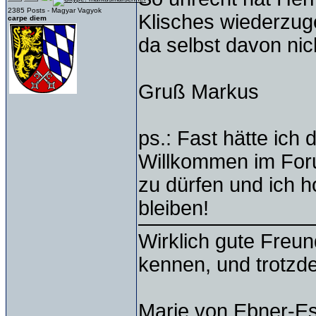
2385 Posts - Magyar Vagyok
Klisches wiederzu
carpe diem
da selbst davon nic
Gruß Markus
ps.: Fast hätte ich
Willkommen im Foru
zu dürfen und ich h
bleiben!
Wirklich gute Freu
kennen, und trotzd
Marie von Ebner-E