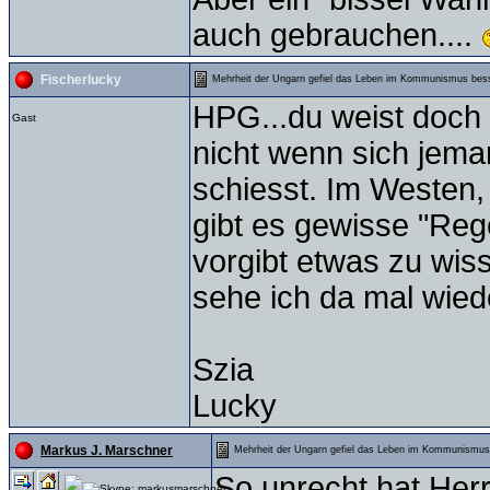
auch gebrauchen....
Fischerlucky
Mehrheit der Ungarn gefiel das Leben im Kommunismus bes
HPG...du weist doch w
Gast
nicht wenn sich jema
schiesst. Im Westen,
gibt es gewisse "Rege
vorgibt etwas zu wis
sehe ich da mal wied
Szia
Lucky
Markus J. Marschner
Mehrheit der Ungarn gefiel das Leben im Kommunismus
So unrecht hat Herr