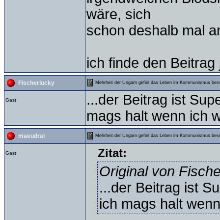
wäre, sich
schon deshalb mal anz
ich finde den Beitrag 
Fischerlucky
Mehrheit der Ungarn gefiel das Leben im Kommunismus bes
...der Beitrag ist Sup
Gast
mags halt wenn ich w
maeudral
Mehrheit der Ungarn gefiel das Leben im Kommunismus bes
Zitat:
Gast
Original von Fisch
...der Beitrag ist 
ich mags halt wenn