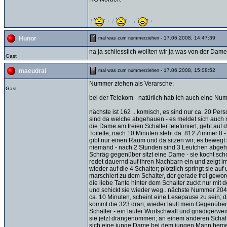
- 17.06.2008, 14:47:39
Hunor
mal was zum nummerziehen
na ja schliesslich wollten wir ja was von der Da
Gast
- 17.06.2008, 15:08:52
maeudral
mal was zum nummerziehen
Nummer ziehen als Verarsche:
Gast
bei der Telekom - natürlich hab ich auch eine Num
nächste ist 162 .. komisch, es sind nur ca. 20 Per
sind da welche abgehauen - es meldet sich auch 
die Dame am freien Schalter telefoniert, geht auf d
Toilette, nach 10 Minuten steht da: 812 Zimmer 8 -
gibt nur einen Raum und da sitzen wir; es bewegt
niemand - nach 2 Stunden sind 3 Leutchen abgeh
Schräg gegenüber sitzt eine Dame - sie kocht sch
redet dauernd auf ihren Nachbarn ein und zeigt 
wieder auf die 4 Schalter; plötzlich springt sie auf
marschiert zu dem Schalter, der gerade frei geword
die liebe Tante hinter dem Schalter zuckt nur mit 
und schickt sie wieder weg.. nächste Nummer 204,
ca. 10 Minuten, scheint eine Lesepause zu sein; 
kommt die 323 dran; wieder läuft mein Gegenübe
Schalter - ein lauter Wortschwall und gnädigerwei
sie jetzt drangenommen; an einem anderen Schalt
sich eine junge Dame bei dem jungen Mann bem