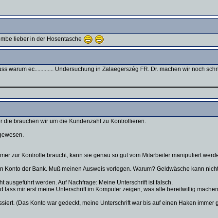
Bombe lieber in der Hosentasche
s warum ec............. Undersuchung in Zalaegerszég FR. Dr. machen wir noch sch
die brauchen wir um die Kundenzahl zu Kontrollieren.
 gewesen.
er zur Kontrolle braucht, kann sie genau so gut vom Mitarbeiter manipuliert werde
 ein Konto der Bank. Muß meinen Ausweis vorlegen. Warum? Geldwäsche kann nicht 
t ausgeführt werden. Auf Nachfrage: Meine Unterschrift ist falsch.
lass mir erst meine Unterschrift im Komputer zeigen, was alle bereitwillig machen
assiert. (Das Konto war gedeckt, meine Unterschrift war bis auf einen Haken immer 