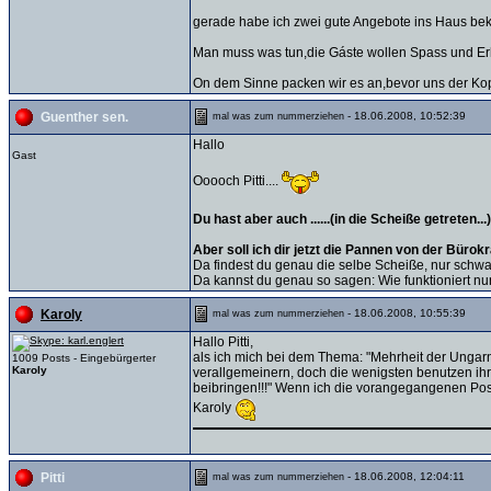
gerade habe ich zwei gute Angebote ins Haus be
Man muss was tun,die Gáste wollen Spass und Erh
On dem Sinne packen wir es an,bevor uns der Kopf
- 18.06.2008, 10:52:39
Guenther sen.
mal was zum nummerziehen
Hallo
Gast
Ooooch Pitti....
Du hast aber auch ......(in die Scheiße getreten...
Aber soll ich dir jetzt die Pannen von der Büro
Da findest du genau die selbe Scheiße, nur schwar
Da kannst du genau so sagen: Wie funktioniert nur d
- 18.06.2008, 10:55:39
Karoly
mal was zum nummerziehen
Hallo Pitti,
als ich mich bei dem Thema: "Mehrheit der Ungarn
1009 Posts - Eingebürgerter
Karoly
verallgemeinern, doch die wenigsten benutzen ihr
beibringen!!!" Wenn ich die vorangegangenen Post
Karoly
- 18.06.2008, 12:04:11
Pitti
mal was zum nummerziehen