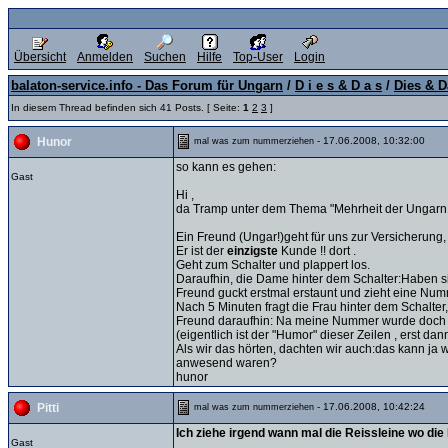
Übersicht
Anmelden
Suchen
Hilfe
Top-User
Login
balaton-service.info - Das Forum für Ungarn
/
D i e s & D a s
/
Dies & D
In diesem Thread befinden sich 41 Posts. [ Seite:
1
2
3
]
- 17.06.2008, 10:32:00
Hunor
mal was zum nummerziehen
so kann es gehen:
Gast
Hi ,
da Tramp unter dem Thema "Mehrheit der Ungarn 
Ein Freund (Ungar!)geht für uns zur Versicherung,
Er ist der
einzigste
Kunde !! dort .
Geht zum Schalter und plappert los.
Daraufhin, die Dame hinter dem Schalter:Haben
Freund guckt erstmal erstaunt und zieht eine Numme
Nach 5 Minuten fragt die Frau hinter dem Schalter,
Freund daraufhin: Na meine Nummer wurde doch n
(eigentlich ist der "Humor" dieser Zeilen , erst d
Als wir das hörten, dachten wir auch:das kann ja
anwesend waren?
hunor
- 17.06.2008, 10:42:24
Pitti
mal was zum nummerziehen
Ich ziehe irgend wann mal die Reissleine wo d
Gast