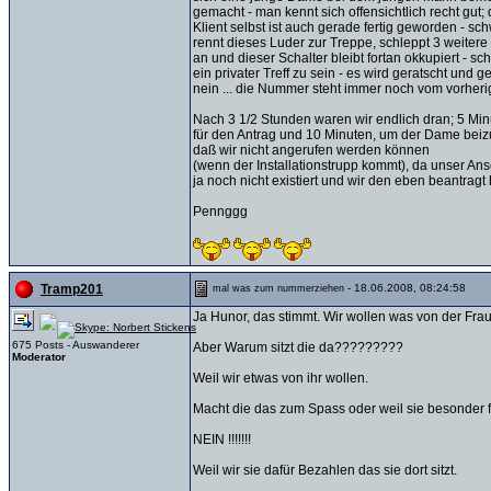
gemacht - man kennt sich offensichtlich recht gut; 
Klient selbst ist auch gerade fertig geworden - s
rennt dieses Luder zur Treppe, schleppt 3 weitere
an und dieser Schalter bleibt fortan okkupiert - sc
ein privater Treff zu sein - es wird geratscht und ge
nein ... die Nummer steht immer noch vom vorheri
Nach 3 1/2 Stunden waren wir endlich dran; 5 Mi
für den Antrag und 10 Minuten, um der Dame beiz
daß wir nicht angerufen werden können
(wenn der Installationstrupp kommt), da unser An
ja noch nicht existiert und wir den eben beantragt
Pennggg
- 18.06.2008, 08:24:58
Tramp201
mal was zum nummerziehen
Ja Hunor, das stimmt. Wir wollen was von der Frau
675 Posts - Auswanderer
Aber Warum sitzt die da?????????
Moderator
Weil wir etwas von ihr wollen.
Macht die das zum Spass oder weil sie besonder fr
NEIN !!!!!!!
Weil wir sie dafür Bezahlen das sie dort sitzt.