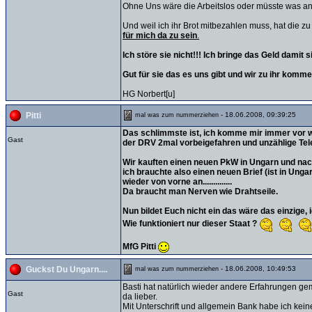
Ohne Uns wäre die Arbeitslos oder müsste was a
Und weil ich ihr Brot mitbezahlen muss, hat die z
für mich da zu sein
.
Ich störe sie nicht!!! Ich bringe das Geld damit 
Gut für sie das es uns gibt und wir zu ihr kommen!
HG Norbert[u]
- 18.06.2008, 09:39:25
Pitti
mal was zum nummerziehen
Das schlimmste ist, ich komme mir immer vor wi
Gast
der DRV 2mal vorbeigefahren und unzählige Telefon
Wir kauften einen neuen PkW in Ungarn und nach 
ich brauchte also einen neuen Brief (ist in Ung
wieder von vorne an..............
Da braucht man Nerven wie Drahtseile.
Nun bildet Euch nicht ein das wäre das einzige,
Wie funktioniert nur dieser Staat ?
MfG Pitti
- 18.06.2008, 10:49:53
Guckst Du Ungarn....
mal was zum nummerziehen
Basti hat natürlich wieder andere Erfahrungen ge
Gast
da lieber.
Mit Unterschrift und allgemein Bank habe ich kein