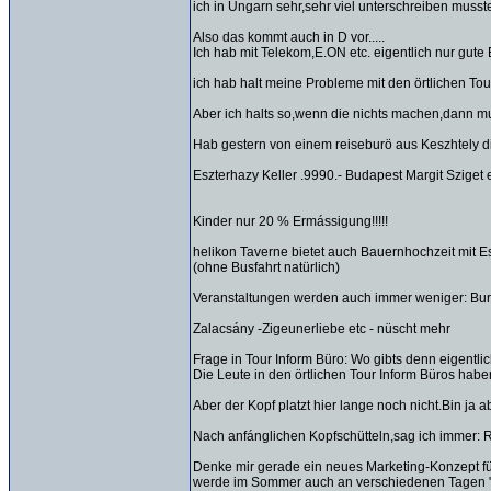
ich in Ungarn sehr,sehr viel unterschreiben musste
Also das kommt auch in D vor.....
Ich hab mit Telekom,E.ON etc. eigentlich nur gute
ich hab halt meine Probleme mit den örtlichen To
Aber ich halts so,wenn die nichts machen,dann mu
Hab gestern von einem reiseburö aus Keszhtely di
Eszterhazy Keller .9990.- Budapest Margit Sziget 
Kinder nur 20 % Ermássigung!!!!!
helikon Taverne bietet auch Bauernhochzeit mit Ess
(ohne Busfahrt natürlich)
Veranstaltungen werden auch immer weniger: Burg
Zalacsány -Zigeunerliebe etc - nüscht mehr
Frage in Tour Inform Büro: Wo gibts denn eigent
Die Leute in den örtlichen Tour Inform Büros haben 
Aber der Kopf platzt hier lange noch nicht.Bin ja 
Nach anfánglichen Kopfschütteln,sag ich immer: 
Denke mir gerade ein neues Marketing-Konzept fü
werde im Sommer auch an verschiedenen Tagen " G