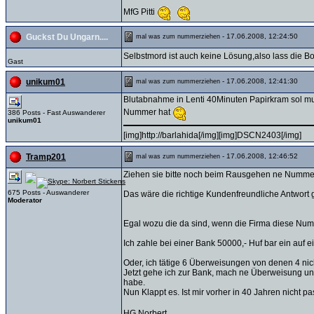
MfG Pitti
- 17.06.2008, 12:24:50
Guckst Du Ungarn....
mal was zum nummerziehen
Selbstmord ist auch keine Lösung,also lass die 
Gast
- 17.06.2008, 12:41:30
unikum01
mal was zum nummerziehen
Blutabnahme in Lenti 40Minuten Papirkram sol mus
Nummer hat
386 Posts - Fast Auswanderer
unikum01
[img]http://barlahida[/img][img]DSCN2403[/img]
- 17.06.2008, 12:46:52
Tramp201
mal was zum nummerziehen
Ziehen sie bitte noch beim Rausgehen ne Nummer 
675 Posts - Auswanderer
Das wäre die richtige Kundenfreundliche Antwort
Moderator
Egal wozu die da sind, wenn die Firma diese Numm
Ich zahle bei einer Bank 50000,- Huf bar ein auf
Oder, ich tätige 6 Überweisungen von denen 4 nich
Jetzt gehe ich zur Bank, mach ne Überweisung und 
habe.
Nun Klappt es. Ist mir vorher in 40 Jahren nicht p
HG Norbert