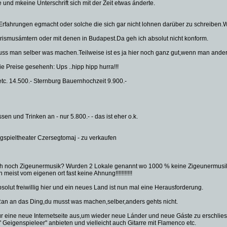
 und mkeine Unterschrift sich mit der Zeit etwas ánderte.
 Erfahrungen egmacht oder solche die sich gar nicht lohnen darüber zu schreiben.Wi
urismusámtern oder mit denen in Budapest.Da geh ich absolut nicht konform.
ss man selber was machen.Teilweise ist es ja hier noch ganz gut,wenn man andere 
e Preise gesehenh: Ups ..hipp hipp hurra!!!
etc. 14.500.- Sternburg Bauernhochzeit 9.900.-
en und Trinken an - nur 5.800.- - das ist eher o.k.
spieltheater Czersegtomaj - zu verkaufen
lich noch Zigeunermusik? Wurden 2 Lokale genannt wo 1000 % keine Zigeunermusik 
meist vom eigenen ort fast keine Ahnung!!!!!!!!!!!
absolut freiwillig hier und ein neues Land ist nun mal eine Herausforderung.
Ran an das Ding,du musst was machen,selber,anders gehts nicht.
r eine neue Internetseite aus,um wieder neue Lánder und neue Gáste zu erschlies
eigenspieleer" anbieten und vielleicht auch Gitarre mit Flamenco etc.