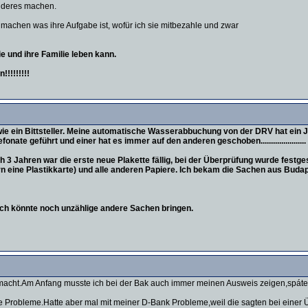
nderes machen.
u machen was ihre Aufgabe ist, wofür ich sie mitbezahle und zwar
sie und ihre Familie leben kann.
!!!!!!!!
e ein Bittsteller. Meine automatische Wasserabbuchung von der DRV hat ein Ja
ate geführt und einer hat es immer auf den anderen geschoben......................
3 Jahren war die erste neue Plakette fällig, bei der Überprüfung wurde festge
arn eine Plastikkarte) und alle anderen Papiere. Ich bekam die Sachen aus Buda
 ich könnte noch unzählige andere Sachen bringen.
macht.Am Anfang musste ich bei der Bak auch immer meinen Ausweis zeigen,spáter d
e Probleme.Hatte aber mal mit meiner D-Bank Probleme,weil die sagten bei einer Üb