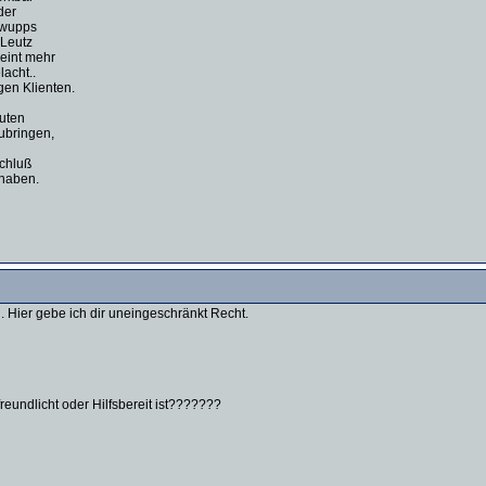
der
chwupps
 Leutz
heint mehr
lacht..
gen Klienten.
nuten
ubringen,
schluß
 haben.
. Hier gebe ich dir uneingeschränkt Recht.
eundlicht oder Hilfsbereit ist???????