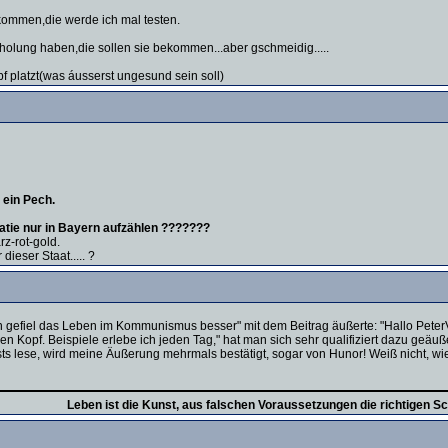
kommen,die werde ich mal testen.
olung haben,die sollen sie bekommen...aber gschmeidig.....
 platzt(was áusserst ungesund sein soll)
) ein Pech.
kratie nur in Bayern aufzählen ???????
z-rot-gold.
ieser Staat..... ?
 gefiel das Leben im Kommunismus besser" mit dem Beitrag äußerte: "Hallo PeterV
en Kopf. Beispiele erlebe ich jeden Tag," hat man sich sehr qualifiziert dazu geä
s lese, wird meine Äußerung mehrmals bestätigt, sogar von Hunor! Weiß nicht, wie
Leben ist die Kunst, aus falschen Voraussetzungen die richtigen Sc