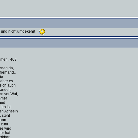
me und nicht umgekehrt
mer... 403
sonen da,
niemand..
ie
 aber es
 sich auch
andelt.
on vor Wut,
immer
 und
en ist;
den Achseln
 steht
dann
r zum
se wird
er hat
erkbar