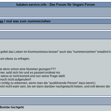
balaton-service.info - Das Forum für Ungarn Forum
as
/ mal was zum nummerziehen
gefiel das Leben im Kommunismus besser" auch das "nummernziehen" erwähnt hat
 um etwas zu erfragen.
 sie denn schon eine Nummer gezogen???
r, setzt sich hin und es passiert erstmal nix.
 wieso er nicht kommt und nun seine Frage stellt.
och nicht aufgerufen!!
ann richtig zu erkennen, wenn man die "ausführende Person" dazu kennt.)
 wohl nicht wahr sein, bis wir dann darüber nachgedacht heben, und evtl dienen di
ie Bombe hochgeht