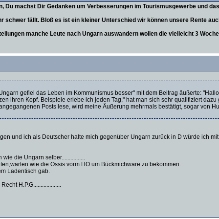
en, Du machst Dir Gedanken um Verbesserungen im Tourismusgewerbe und das s
 schwer fällt. Bloß es ist ein kleiner Unterschied wir können unsere Rente au
tellungen manche Leute nach Ungarn auswandern wollen die vielleicht 3 Woch
 Ungarn gefiel das Leben im Kommunismus besser" mit dem Beitrag äußerte: "Hallo
en ihren Kopf. Beispiele erlebe ich jeden Tag," hat man sich sehr qualifiziert daz
rangegangenen Posts lese, wird meine Äußerung mehrmals bestätigt, sogar von Huno
ungen und ich als Deutscher halte mich gegenüber Ungarn zurück in D würde ich mit
 die Ungarn selber................
rten,warten wie die Ossis vorm HO um Bückmichware zu bekommen.
em Ladentisch gab.
 H.P.G...................