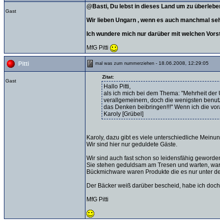
@Basti, Du lebst in dieses Land um zu überleb
Gast
Wir lieben Ungarn , wenn es auch manchmal sehr
Ich wundere mich nur darüber mit welchen Vors
MfG Pitti
- 18.06.2008, 12:29:05
Pitti
mal was zum nummerziehen
Zitat:
Gast
Hallo Pitti,
als ich mich bei dem Thema: "Mehrheit der
verallgemeinern, doch die wenigsten benutz
das Denken beibringen!!!" Wenn ich die vo
Karoly [Grübel]
Karoly, dazu gibt es viele unterschiedliche Mein
Wir sind hier nur geduldete Gäste.
Wir sind auch fast schon so leidensfähig geworden wie
Sie stehen geduldsam am Tresen und warten, wa
Bückmichware waren Produkte die es nur unter d
Der Bäcker weiß darüber bescheid, habe ich doch Recht
MfG Pitti