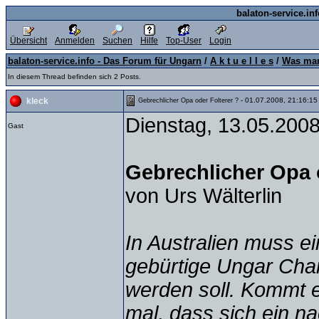
balaton-service.in
Übersicht
Anmelden
Suchen
Hilfe
Top-User
Login
balaton-service.info - Das Forum für Ungarn
/
A k t u e l l e s
/
Was man
In diesem Thread befinden sich 2 Posts.
- 01.07.2008, 21:16:15
kleck
Gebrechlicher Opa oder Folterer ?
Dienstag, 13.05.200
Gast
Gebrechlicher Opa 
von Urs Wälterlin
In Australien muss ei
gebürtige Ungar Char
werden soll. Kommt e
mal, dass sich ein n