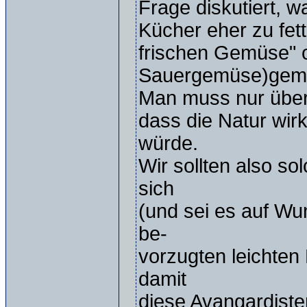
Frage diskutiert, 
Kücher eher zu fet
frischen Gemüse" o
Sauergemüse)gema
Man muss nur über
dass die Natur wir
würde.
Wir sollten also s
sich
(und sei es auf W
be-
vorzugten leichten
damit
diese Avangardiste