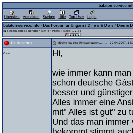
balaton-service.in
Übersicht
Anmelden
Suchen
Hilfe
Top-User
Login
balaton-service.info - Das Forum für Ungarn
/
D i e s & D a s
/
Dies & D
In diesem Thread befinden sich 57 Posts. [ Seite:
1
2
3
]
- 29.04.2007, 14:
Dr. Hubertus
Möchte mal eine Umfrage starten.........
Hi,
Gast
wie immer kann man a
schon deutsche Gáste
besser und günstiger
Alles immer eine Ans
mit" Alles ist gut" zu t
Und das man immer we
bekommt,stimmt auch 