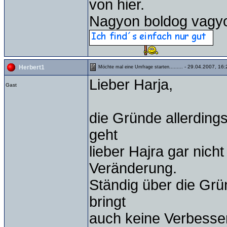
von hier.
Nagyon boldog vagyok!!
- 29.04.2007, 16:
Herbert1
Möchte mal eine Umfrage starten.........
Lieber Harja,
Gast
die Gründe allerdings
geht
lieber Hajra gar nic
Veränderung.
Ständig über die Grün
bringt
auch keine Verbesse