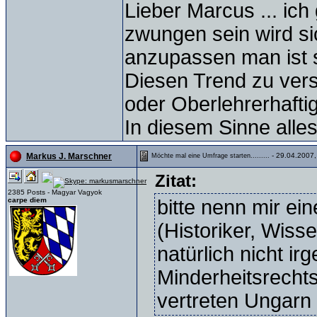
Lieber Marcus ... ic
zwungen sein wird si
anzupassen man ist so
Diesen Trend zu vers
oder Oberlehrerhaftig
In diesem Sinne alle
- 29.04.2007,
Markus J. Marschner
Möchte mal eine Umfrage starten.........
Zitat:
2385 Posts - Magyar Vagyok
carpe diem
bitte nenn mir ei
(Historiker, Wisse
natürlich nicht i
Minderheitsrechtsr
vertreten Ungarn