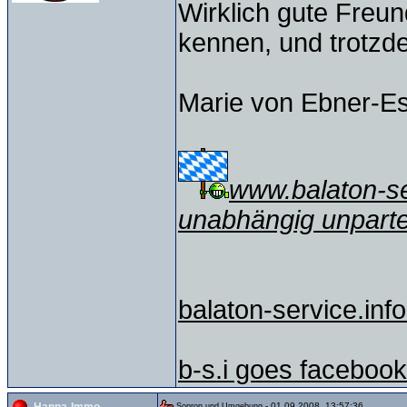
Wirklich gute Freu
kennen, und trotzd
Marie von Ebner-E
www.balaton-ser
unabhängig unparte
balaton-service.info
b-s.i goes facebook
- 01.09.2008, 13:57:36
Sopron und Umgebung