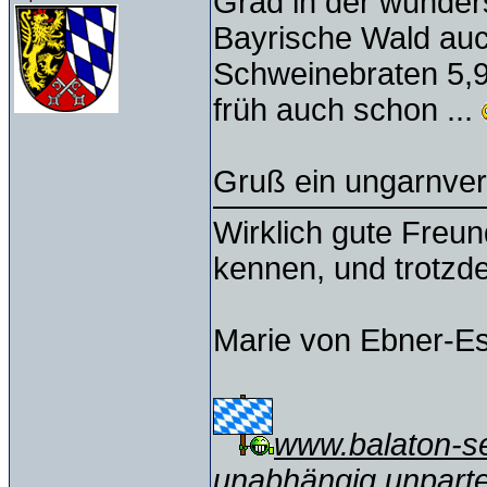
Grad in der wunder
Bayrische Wald a
Schweinebraten 5,
früh auch schon ...
Gruß ein ungarnve
Wirklich gute Freu
kennen, und trotzd
Marie von Ebner-E
www.balaton-ser
unabhängig unparte