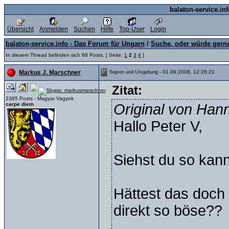
balaton-service.in
Übersicht
Anmelden
Suchen
Hilfe
Top-User
Login
balaton-service.info - Das Forum für Ungarn
/
Suche, oder würde gern
In diesem Thread befinden sich 68 Posts. [ Seite:
1
2
3
4
]
- 01.09.2008, 12:26:21
Markus J. Marschner
Sopron und Umgebung
Zitat:
2385 Posts - Magyar Vagyok
carpe diem
Original von Ha
Hallo Peter V,
Siehst du so kann
Hättest das doch 
direkt so böse??