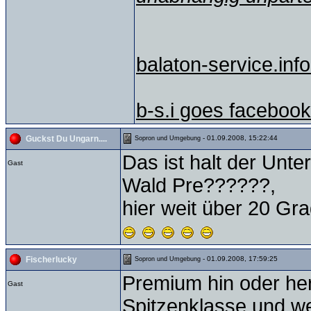
balaton-service.info
b-s.i goes facebook
- 01.09.2008, 15:22:44
Guckst Du Ungarn....
Sopron und Umgebung
Das ist halt der Unt
Gast
Wald Pre??????,
hier weit über 20 Gr
- 01.09.2008, 17:59:25
Fischerlucky
Sopron und Umgebung
Premium hin oder her
Gast
Spitzenklasse und w