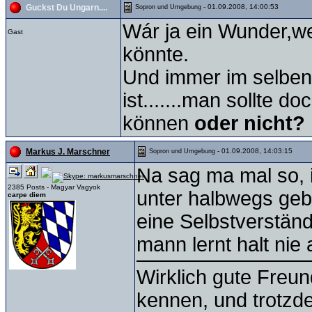
- 01.09.2008, 14:00:53
Guckst Du Ungarn....
Sopron und Umgebung
Wár ja ein Wunder,w
Gast
könnte.
Und immer im selben S
ist.......man sollte 
können
oder nicht?
- 01.09.2008, 14:03:15
Markus J. Marschner
Sopron und Umgebung
Na sag ma mal so, 
2385 Posts - Magyar Vagyok
unter halbwegs ge
carpe diem
eine Selbstverständl
mann lernt halt nie a
Wirklich gute Freu
kennen, und trotzd