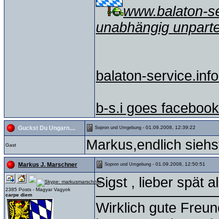
www.balaton-ser
unabhängig unparte
balaton-service.info
b-s.i goes facebook
- 01.09.2008, 12:39:22
Guckst Du Ungarn....
Sopron und Umgebung
Markus,endlich siehst
Gast
- 01.09.2008, 12:50:51
Markus J. Marschner
Sopron und Umgebung
Sigst , lieber spät a
2385 Posts - Magyar Vagyok
carpe diem
Wirklich gute Freu