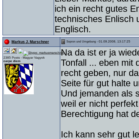
ich ein recht gutes 
technisches Enlisch
Englisch.
- 01.09.2008, 13:17:25
Markus J. Marschner
Sopron und Umgebung
Na da ist er ja wie
2385 Posts - Magyar Vagyok
Tonfall ... eben mit
carpe diem
recht geben, nur da
Seite für gut halte 
Und jemanden als 
weil er nicht perfe
Berechtigung hat 
Ich kann sehr gut l