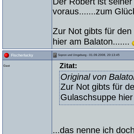
Der Robert ist seine
voraus.......zum Glück
Zur Not gibts für de
hier am Balaton.......
- 01.09.2008, 20:13:45
Fischerlucky
Sopron und Umgebung
Zitat:
Gast
Original von Balat
Zur Not gibts für d
Gulaschsuppe hier 
...das nenne ich doc