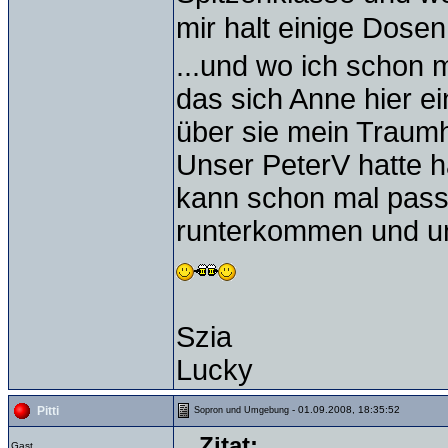
mir halt einige Dose
...und wo ich schon m
das sich Anne hier ein
über sie mein Traum
Unser PeterV hatte h
kann schon mal passi
runterkommen und uns
Szia
Lucky
- 01.09.2008, 18:35:52
Pitti
Sopron und Umgebung
Zitat:
Gast