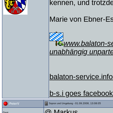
kennen, und trotzd
Marie von Ebner-E
www.balaton-ser
unabhängig unparte
balaton-service.info
b-s.i goes facebook
- 01.09.2008, 13:08:05
PeterV
Sopron und Umgebung
@ Markus,
Gast