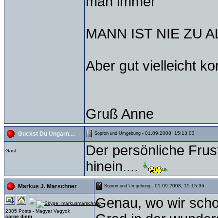
man immer
MANN IST NIE ZU 
Aber gut vielleicht 
Gruß Anne
- 01.09.2008, 15:13:03
Guckst Du Ungarn....
Sopron und Umgebung
Der persönliche Frus
Gast
hinein....
- 01.09.2008, 15:15:36
Markus J. Marschner
Sopron und Umgebung
Genau, wo wir schon
2385 Posts - Magyar Vagyok
carpe diem