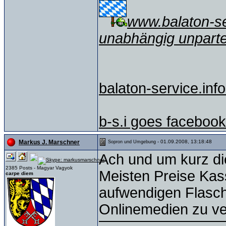
www.balaton-ser
unabhängig unparte
balaton-service.info
b-s.i goes facebook
- 01.09.2008, 13:18:48
Markus J. Marschner
Sopron und Umgebung
Ach und um kurz di
2385 Posts - Magyar Vagyok
Meisten Preise Kass
carpe diem
aufwendigen Flasch 
Onlinemedien zu ver