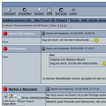
Übersicht
Anmelden
Suchen
Hilfe
Top-User
Login
balaton-service.info - Das Forum für Ungarn
/
Suche, oder würde gern
In diesem Thread befinden sich 68 Posts. [ Seite:
1
2
3
4
]
- 02.09.2008, 16:58:16
Guckst Du Ungarn....
Sopron und Umgebung
Sag ich doch ,ich bin der hübscheste......
Gast
- 02.09.2008, 17:13:57
Fischerlucky
Sopron und Umgebung
Zitat:
Gast
Original von Balaton Beach
Sag ich doch ,ich bin der hübscheste......
..in deinen Sandkasten schon, da gebe ich die re
- 02.09.2008, 17:17:21
Markus J. Marschner
Sopron und Umgebung
Na ist ja auch ne Kunst, ist ja der Einzige au
2385 Posts - Magyar Vagyok
Wirklich gute Freunde sind Menschen, die uns
carpe diem