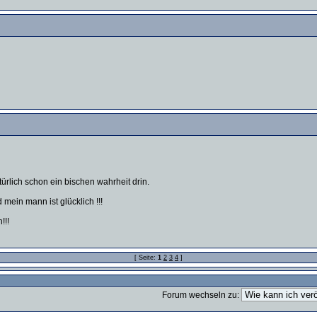
atürlich schon ein bischen wahrheit drin.
 mein mann ist glücklich !!!
!!!
[ Seite:
1
2
3
4
]
Forum wechseln zu: