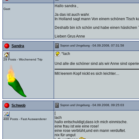
Hallo sandra ,
Gast
Ja das ist auch wahr.
In Holland sagt mann Von einem schönen Tisch k
Deshalb bin ich schön und habe einen häslichen
Lieben Grus Anne
- 04.09.2008, 07:31:58
Sandra
Sopron und Umgebung
*lach
29 Posts - Wochenend Trip
Und alle die schöner sind als wir Anne sind operie
Mit leerem Kopf nickt es sich leichter....
- 04.09.2008, 09:25:03
Schwob
Sopron und Umgebung
[
lach
488 Posts - Fast Auswanderer
hallo entschuldigt,dass ich mich einmische.
eine frau ist wie eine rose!
eine rose verblüht,und ein mann verduftet.
nix für ungut