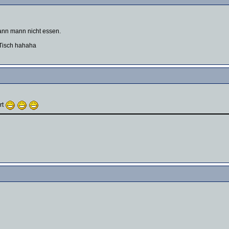
ann mann nicht essen.
 Tisch hahaha
rt