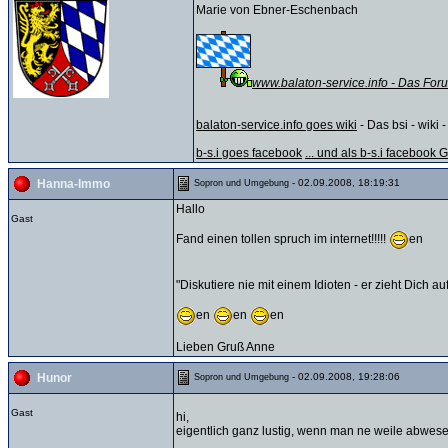
Marie von Ebner-Eschenbach
www.balaton-service.info - Das Foru
balaton-service.info goes wiki
- Das bsi - wiki -
b-s.i goes facebook
... und als b-s.i facebook
- 02.09.2008, 18:19:31
Hanna-Immo
Sopron und Umgebung
Hallo
Gast
Fand einen tollen spruch im internet!!!!!
en
"Diskutiere nie mit einem Idioten - er zieht Dich 
en
en
en
Lieben Gruß Anne
- 02.09.2008, 19:28:06
Hunor
Sopron und Umgebung
Gast
hi,
eigentlich ganz lustig, wenn man ne weile abwese