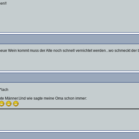
en!!
er neue Wein kommt muss der Alte noch schnell vernichtet werden...wo schmeckt de
*lach
sante Männer.Und wie sagte meine Oma schon immer: