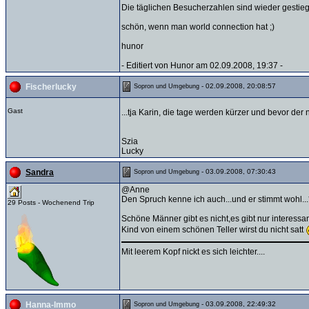
Die täglichen Besucherzahlen sind wieder gestieg
schön, wenn man world connection hat ;)
hunor
- Editiert von Hunor am 02.09.2008, 19:37 -
- 02.09.2008, 20:08:57
Fischerlucky
Sopron und Umgebung
Gast
...tja Karin, die tage werden kürzer und bevor d
Szia
Lucky
- 03.09.2008, 07:30:43
Sandra
Sopron und Umgebung
@Anne
Den Spruch kenne ich auch...und er stimmt wohl...
29 Posts - Wochenend Trip
Schöne Männer gibt es nicht,es gibt nur interes
Kind von einem schönen Teller wirst du nicht satt
Mit leerem Kopf nickt es sich leichter....
- 03.09.2008, 22:49:32
Hanna-Immo
Sopron und Umgebung