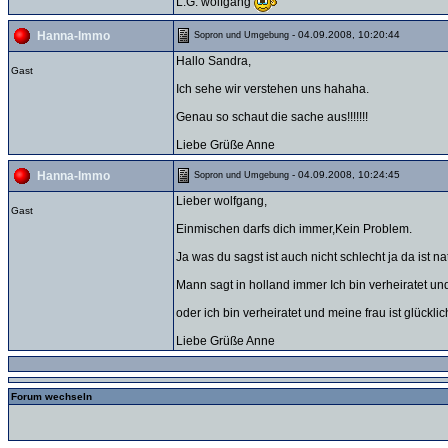
L.G. wolfgang
- 04.09.2008, 10:20:44
Hanna-Immo
Sopron und Umgebung
Hallo Sandra,
Gast
Ich sehe wir verstehen uns hahaha.
Genau so schaut die sache aus!!!!!!!
Liebe Grüße Anne
- 04.09.2008, 10:24:45
Hanna-Immo
Sopron und Umgebung
Lieber wolfgang,
Gast
Einmischen darfs dich immer,Kein Problem.
Ja was du sagst ist auch nicht schlecht ja da ist n
Mann sagt in holland immer Ich bin verheiratet und
oder ich bin verheiratet und meine frau ist glücklich
Liebe Grüße Anne
Forum wechseln