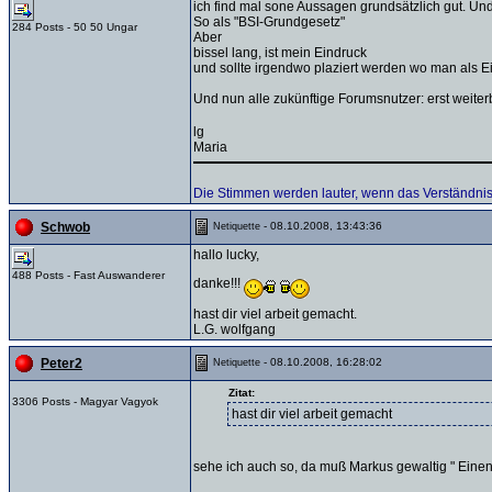
ich find mal sone Aussagen grundsätzlich gut. Un
So als "BSI-Grundgesetz"
284 Posts - 50 50 Ungar
Aber
bissel lang, ist mein Eindruck
und sollte irgendwo plaziert werden wo man als E
Und nun alle zukünftige Forumsnutzer: erst weite
lg
Maria
Die Stimmen werden lauter, wenn das Verständn
- 08.10.2008, 13:43:36
Schwob
Netiquette
hallo lucky,
488 Posts - Fast Auswanderer
danke!!!
hast dir viel arbeit gemacht.
L.G. wolfgang
- 08.10.2008, 16:28:02
Peter2
Netiquette
Zitat:
3306 Posts - Magyar Vagyok
hast dir viel arbeit gemacht
sehe ich auch so, da muß Markus gewaltig " Eine