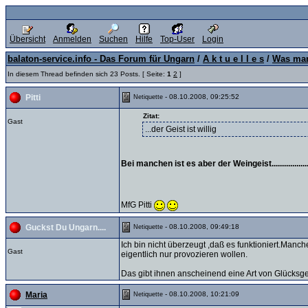
Übersicht
Anmelden
Suchen
Hilfe
Top-User
Login
balaton-service.info - Das Forum für Ungarn
/
A k t u e l l e s
/
Was man
In diesem Thread befinden sich 23 Posts. [ Seite:
1
2
]
- 08.10.2008, 09:25:52
Pitti
Netiquette
Zitat:
Gast
...der Geist ist willig
Bei manchen ist es aber der Weingeist.........................
MfG Pitti
- 08.10.2008, 09:49:18
Guckst Du Ungarn....
Netiquette
Ich bin nicht überzeugt ,daß es funktioniert.Man
Gast
eigentlich nur provozieren wollen.
Das gibt ihnen anscheinend eine Art von Glücksgefü
- 08.10.2008, 10:21:09
Maria
Netiquette