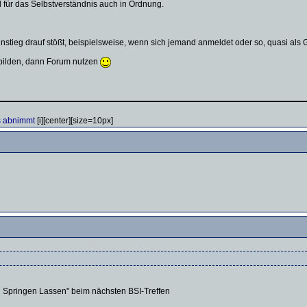
d für das Selbstverständnis auch in Ordnung.
instieg drauf stößt, beispielsweise, wenn sich jemand anmeldet oder so, quasi al
rbilden, dann Forum nutzen
is abnimmt
[i][center][size=10px]
n Springen Lassen" beim nächsten BSI-Treffen