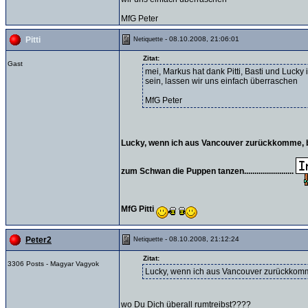
MfG Peter
- 08.10.2008, 21:06:01
Pitti
Netiquette
Zitat:
Gast
mei, Markus hat dank Pitti, Basti und Luck
sein, lassen wir uns einfach überraschen
MfG Peter
Lucky, wenn ich aus Vancouver zurückkomme, 
zum Schwan die Puppen tanzen........................
MfG Pitti
- 08.10.2008, 21:12:24
Peter2
Netiquette
Zitat:
3306 Posts - Magyar Vagyok
Lucky, wenn ich aus Vancouver zurückkom
wo Du Dich überall rumtreibst????