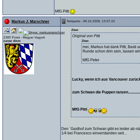
MfG Pitti
- 09.10.2008, 13:07:22
Markus J. Marschner
Netiquette
Zitat:
Original von Pitti
2385 Posts - Magyar Vagyok
carpe diem
Zitat:
mei, Markus hat dank Pitti, Basti
Runde schon drin sein, lassen wi
MfG Peter
Lucky, wenn ich aus Vancouver zurüc
zum Schwan die Puppen tanzen................
MfG Pitti
Den ´Gasthof zum Schwan gibt es leider ab näc
1/4 bei Francesco einverstanden seit...