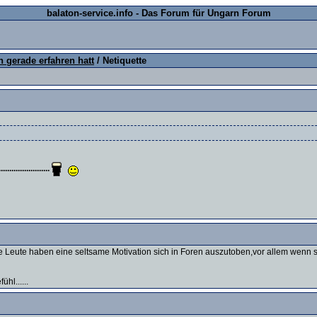
balaton-service.info - Das Forum für Ungarn Forum
 gerade erfahren hatt
/ Netiquette
................
che Leute haben eine seltsame Motivation sich in Foren auszutoben,vor allem wenn
hl......