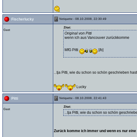
- 08.10.2008, 22:30:49
Fischerlucky
Netiquette
Zitat:
Gast
Original von Pitti
wenn ich aus Vancouver zurückkomme
MfG Pitti
[/b]
...tja Pitti, wie du schon so schön geschrieben h
Lucky
- 08.10.2008, 22:41:43
Pitti
Netiquette
Zitat:
Gast
...tja Pitti, wie du schon so schön geschri
Zurück komme ich immer und wenn es nur eine Urne ist...