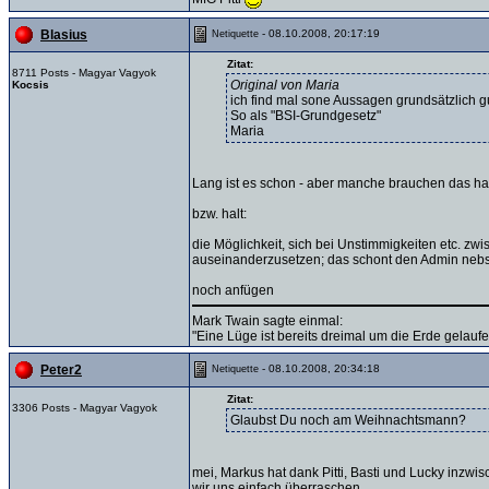
- 08.10.2008, 20:17:19
Blasius
Netiquette
Zitat:
8711 Posts - Magyar Vagyok
Original von Maria
Kocsis
ich find mal sone Aussagen grundsätzlich g
So als "BSI-Grundgesetz"
Maria
Lang ist es schon - aber manche brauchen das ha
bzw. halt:
die Möglichkeit, sich bei Unstimmigkeiten etc. zw
auseinanderzusetzen; das schont den Admin neb
noch anfügen
Mark Twain sagte einmal:
"Eine Lüge ist bereits dreimal um die Erde gelauf
- 08.10.2008, 20:34:18
Peter2
Netiquette
Zitat:
3306 Posts - Magyar Vagyok
Glaubst Du noch am Weihnachtsmann?
mei, Markus hat dank Pitti, Basti und Lucky inzwi
wir uns einfach überraschen