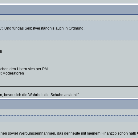
ut. Und für das Selbstverständnis auch in Ordnung.
lt
ischen den Usern sich per PM
st Moderatoren
en, bevor sich die Wahrheit die Schuhe anzieht."
schen soviel Werbungseinnahmen, das der heute mit meinem Finanztip schon halb Ös