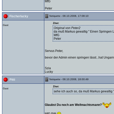
MfG
Peter
- 08.10.2008, 17:08:10
Fischerlucky
Netiquette
Zitat:
Gast
Original von Peter2
da muß Markus gewaltig " Einen Springen 
MfG
Peter
Servus Peter,
bevor der Admin einen springen lässt...hat Unga
Szia
Lucky
- 08.10.2008, 18:00:49
Pitti
Netiquette
Zitat:
Gast
sehe ich auch so, da muß Markus gewaltig 
Glaubst Du noch am Weihnachtsmann?
MfG Pitti