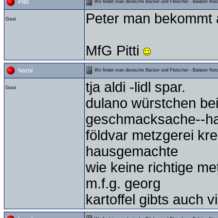
Pitti
Wo findet man deutsche Bäcker und Fleischer - Balaton Nord
Peter man bekommt 
Gast
MfG Pitti
hozni
Wo findet man deutsche Bäcker und Fleischer - Balaton Nord
tja aldi -lidl spar.
Gast
dulano würstchen bei 
geschmacksache--hal
földvar metzgerei kr
hausgemachte
wie keine richtige me
m.f.g. georg
kartoffel gibts auch 