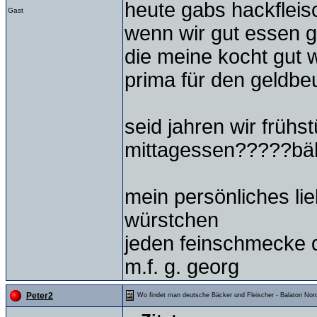
heute gabs hackfleisc
Gast
wenn wir gut essen g
die meine kocht gut 
prima für den geldbeu
seid jahren wir früh
mittagessen?????bä
mein persönliches li
würstchen
jeden feinschmecke d
m.f. g. georg
Peter2
Wo findet man deutsche Bäcker und Fleischer - Balaton Nord