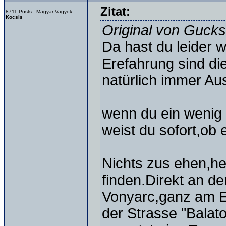
Zitat:
8711 Posts - Magyar Vagyok
Kocsis
Original von Gucks
Da hast du leider 
Erefahrung sind di
natürlich immer Au
wenn du ein wenig 
weist du sofort,ob 
Nichts zus ehen,he
finden.Direkt an d
Vonyarc,ganz am E
der Strasse "Bala