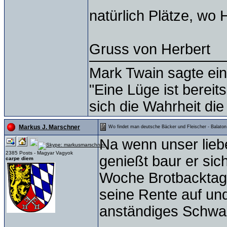
natürlich Plätze, wo
Gruss von Herbert
Mark Twain sagte ein
"Eine Lüge ist bereit
sich die Wahrheit die
Markus J. Marschner
Wo findet man deutsche Bäcker und Fleischer - Balaton
Na wenn unser lieb
2385 Posts - Magyar Vagyok
genießt baur er sic
carpe diem
Woche Brotbacktag, 
seine Rente auf un
anständiges Schwarz