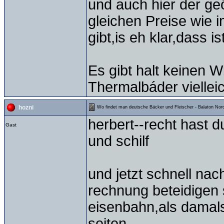
und auch hier der geö
gleichen Preise wie
gibt,is eh klar,dass i
Es gibt halt keinen W
Thermalbáder vielleic
hozni
Wo findet man deutsche Bäcker und Fleischer - Balaton Nord
herbert--recht hast 
Gast
und schilf
und jetzt schnell nac
rechnung beteidigen 
eisenbahn,als damals
seiten.