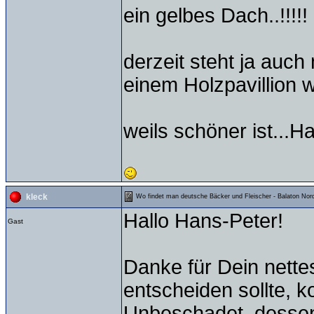
ein gelbes Dach..!!!!!
derzeit steht ja auch 
einem Holzpavillion w
weils schöner ist...Ha
kleck
Wo findet man deutsche Bäcker und Fleischer - Balaton Nord
Hallo Hans-Peter!
Gast
Danke für Dein nett
entscheiden sollte, 
Unbeschadet, dessen