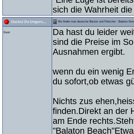
sich die Wahrheit die
Guckst Du Ungarn....
Wo findet man deutsche Bäcker und Fleischer - Balaton Nord
Da hast du leider we
Gast
sind die Preise im S
Ausnahmen ergibt.
wenn du ein wenig Er
du sofort,ob etwas gü
Nichts zus ehen,heis
finden.Direkt an der
am Ende rechts.Steh
"Balaton Beach"Etwas