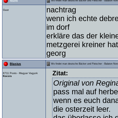
hozni
Wo findet man deutsche Bäcker und Fleischer - Balaton Nord
nachtrag
Gast
wenn ich echte debrec
im dorf
erkläre das der klein
metzgerei kreiner hat
georg
Blasius
Wo findet man deutsche Bäcker und Fleischer - Balaton Nord
Zitat:
8711 Posts - Magyar Vagyok
Kocsis
Original von Regin
pass mal auf herbe
wenn es euch danach
die osterzeit leer.
das überlasse ich d