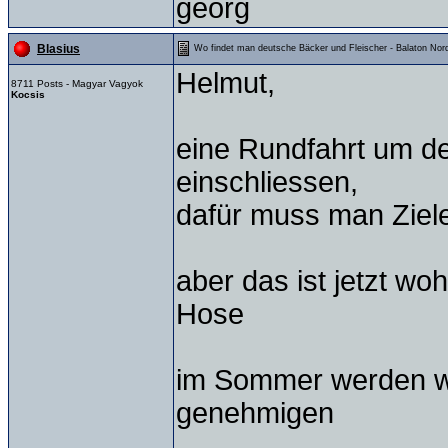
georg
Blasius
Wo findet man deutsche Bäcker und Fleischer - Balaton Nord
Helmut,
8711 Posts - Magyar Vagyok
Kocsis
eine Rundfahrt um de
einschliessen,
dafür muss man Ziel
aber das ist jetzt woh
Hose
im Sommer werden wir
genehmigen