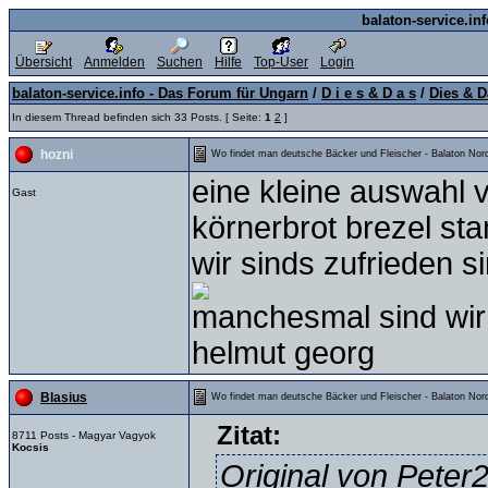
balaton-service.in
Übersicht
Anmelden
Suchen
Hilfe
Top-User
Login
balaton-service.info - Das Forum für Ungarn
/
D i e s & D a s
/
Dies & D
In diesem Thread befinden sich 33 Posts. [ Seite:
1
2
]
hozni
Wo findet man deutsche Bäcker und Fleischer - Balaton Nord
eine kleine auswahl 
Gast
körnerbrot brezel sta
wir sinds zufrieden 
manchesmal sind wir 
helmut georg
Blasius
Wo findet man deutsche Bäcker und Fleischer - Balaton Nord
Zitat:
8711 Posts - Magyar Vagyok
Kocsis
Original von Peter